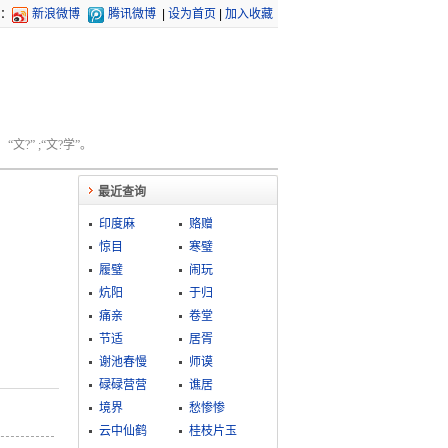
：
新浪微博
腾讯微博
|
设为首页
|
加入收藏
文?” ;“文?学”。
最近查询
印度麻
赂赠
惊目
寒璧
履璧
闹玩
炕阳
于归
痛亲
卷堂
节适
居胥
谢池春慢
师谟
碌碌营营
谯居
境界
愁惨惨
云中仙鹤
桂枝片玉