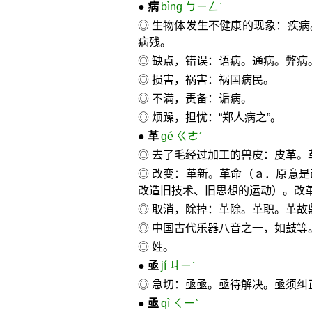
●
病
bìng ㄅㄧㄥˋ
◎ 生物体发生不健康的现象：疾
病残。
◎ 缺点，错误：语病。通病。弊病
◎ 损害，祸害：祸国病民。
◎ 不满，责备：诟病。
◎ 烦躁，担忧：“郑人病之”。
●
革
gé ㄍㄜˊ
◎ 去了毛经过加工的兽皮：皮革。
◎ 改变：革新。革命（ａ．原意
改造旧技术、旧思想的运动）。改
◎ 取消，除掉：革除。革职。革故
◎ 中国古代乐器八音之一，如鼓等
◎ 姓。
●
亟
jí ㄐㄧˊ
◎ 急切：亟亟。亟待解决。亟须纠
●
亟
qì ㄑㄧˋ