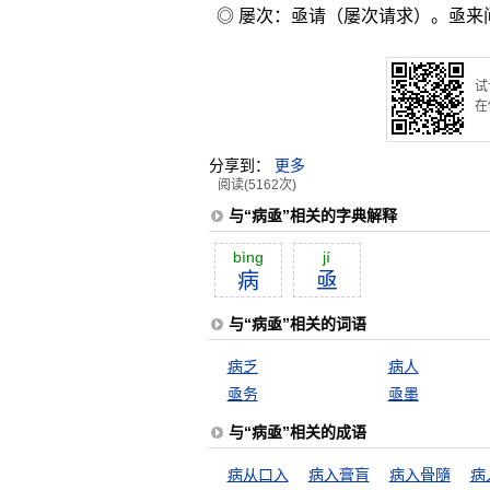
◎ 屡次：亟请（屡次请求）。亟来
试
在
分享到：
更多
阅读(5162次)
与“病亟”相关的字典解释
bìng
jí
病
亟
与“病亟”相关的词语
病乏
病人
亟务
亟墨
与“病亟”相关的成语
病从口入
病入膏肓
病入骨隨
病