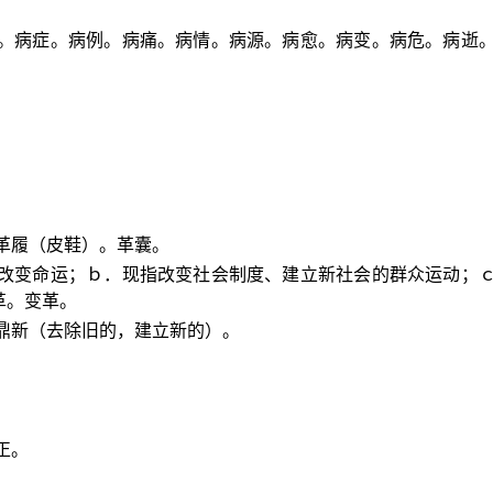
病。病症。病例。病痛。病情。病源。病愈。病变。病危。病逝
。
革履（皮鞋）。革囊。
是改变命运；ｂ．现指改变社会制度、建立新社会的群众运动；
革。变革。
鼎新（去除旧的，建立新的）。
。
正。