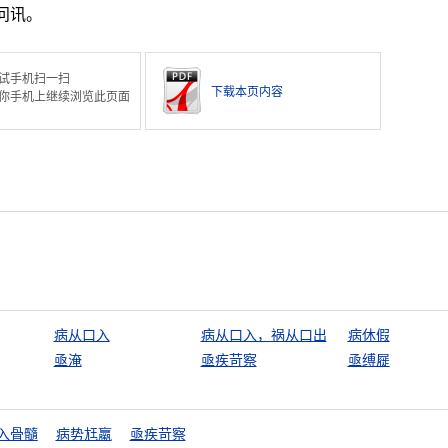
问讯。
试手机扫一扫
下载本页内容
你手机上继续浏览此页面
病从口入
病从口入，祸从口出
病休假
亟淹
亟疾苛察
亟缚屣
入骨髓
病势尪羸
亟疾苛察