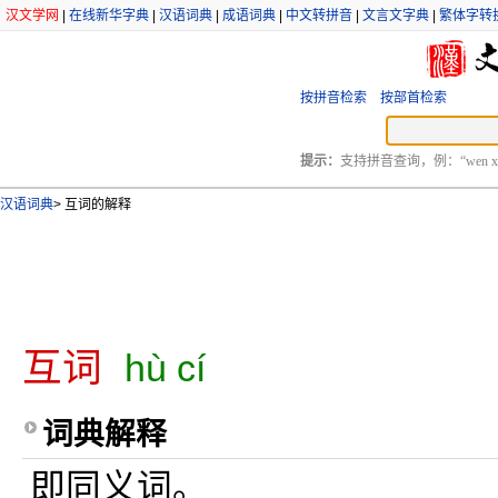
汉文学网
|
在线新华字典
|
汉语词典
|
成语词典
|
中文转拼音
|
文言文字典
|
繁体字转
按拼音检索
按部首检索
提示：
支持拼音查询，例：“wen xu
汉语词典
>
互词的解释
互词
hù cí
词典解释
即同义词。