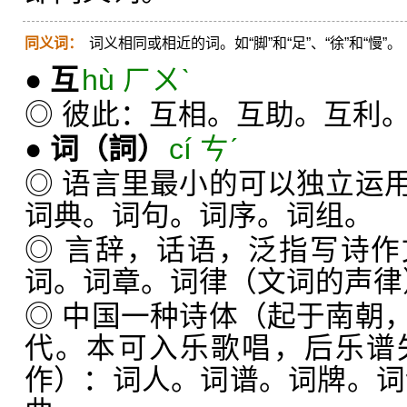
同义词：
词义相同或相近的词。如“脚”和“足”、“徐”和“慢”。
●
互
hù ㄏㄨˋ
◎ 彼此：互相。互助。互利
●
词
（詞）
cí ㄘˊ
◎ 语言里最小的可以独立运
词典。词句。词序。词组。
◎ 言辞，话语，泛指写诗
词。词章。词律（文词的声律
◎ 中国一种诗体（起于南朝
代。本可入乐歌唱，后乐谱
作）：词人。词谱。词牌。词