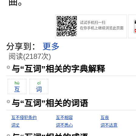
曲。
试试手机扫一扫
在你手机上继续浏览此页面
分享到：
更多
阅读(2187次)
与“互词”相关的字典解释
hù
cí
互
词
与“互词”相关的词语
互不侵犯条约
互不相容
互丧
词丈
词不悉心
词不达意