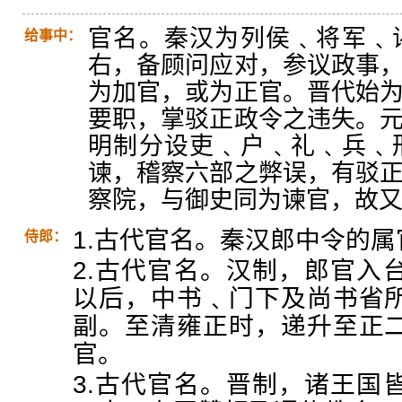
官名。秦汉为列侯﹑将军﹑
给事中：
右，备顾问应对，参议政事
为加官，或为正官。晋代始
要职，掌驳正政令之违失。
明制分设吏﹑户﹑礼﹑兵﹑
谏，稽察六部之弊误，有驳
察院，与御史同为谏官，故
1.古代官名。秦汉郎中令的
侍郎：
2.古代官名。汉制，郎官入
以后，中书﹑门下及尚书省
副。至清雍正时，递升至正
官。
3.古代官名。晋制，诸王国