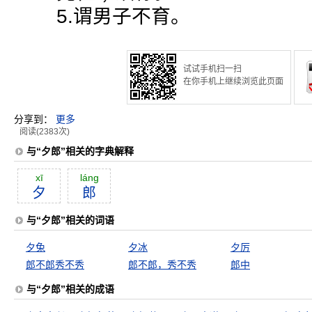
5.谓男子不育。
试试手机扫一扫
在你手机上继续浏览此页面
分享到：
更多
阅读(2383次)
与“夕郎”相关的字典解释
xī
láng
夕
郎
与“夕郎”相关的词语
夕兔
夕冰
夕厉
郎不郎秀不秀
郎不郎，秀不秀
郎中
与“夕郎”相关的成语