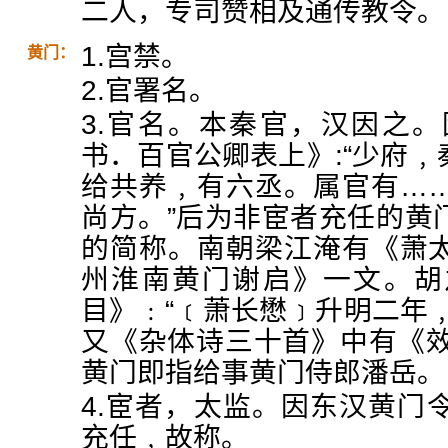
二人，专司赞相及通传教令。
1.宫禁。
黄门：
2.官署名。
3.官名。本秦官，汉因之
书．百官公卿表上》:“少府
给共养﹐有六丞。属官有…
尚方。”后为非宦者充任的黄
的简称。南朝梁江淹有《萧
州淮南黄门谢启》一文。胡
目》﹕“﹝萧长懋﹞升明二年
又《杂体诗三十首》中有《效
黄门即指给事黄门侍郎潘岳。
4.宦者，太监。因东汉黄门
充任﹐故称。