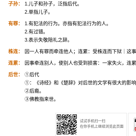
子孙：
1.儿子和孙子，泛指后代。
2.单指儿子。
有罪：
1.有犯法的行为。亦指有犯法行为的人。
2.有过错。
3.表示失敬陪礼之辞。
株连：
因一人有罪而牵连他人；连累：受株连而下狱｜这
连累：
因事牵连别人，使别人也受到损害：一家失火，连累
后世：
①后代
①：《诗经》和《楚辞》对后世的文学有很大的影
②后裔。
③佛教指来世。
试试手机扫一扫
在你手机上继续浏览此页面