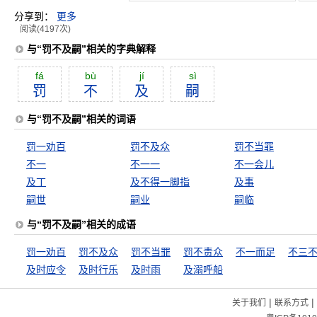
分享到：
更多
阅读(4197次)
与“罚不及嗣”相关的字典解释
fá
bù
jí
sì
罚
不
及
嗣
与“罚不及嗣”相关的词语
罚一劝百
罚不及众
罚不当罪
不一
不一一
不一会儿
及丁
及不得一脚指
及事
嗣世
嗣业
嗣临
与“罚不及嗣”相关的成语
罚一劝百
罚不及众
罚不当罪
罚不责众
不一而足
不三
及时应令
及时行乐
及时雨
及溺呼船
|
|
关于我们
联系方式