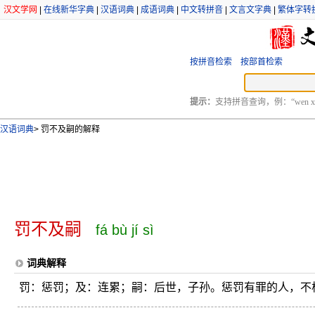
汉文学网
|
在线新华字典
|
汉语词典
|
成语词典
|
中文转拼音
|
文言文字典
|
繁体字转
按拼音检索
按部首检索
提示：
支持拼音查询，例：“wen xu
汉语词典
>
罚不及嗣的解释
罚不及嗣
fá bù jí sì
词典解释
罚：惩罚；及：连累；嗣：后世，子孙。惩罚有罪的人，不