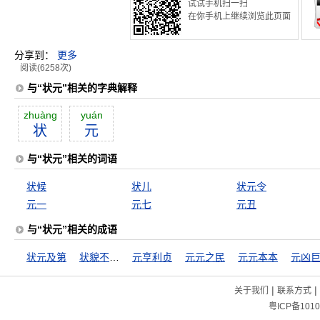
试试手机扫一扫
在你手机上继续浏览此页面
分享到：
更多
阅读(6258次)
与“状元”相关的字典解释
zhuàng
yuán
状
元
与“状元”相关的词语
状候
状儿
状元令
元一
元七
元丑
与“状元”相关的成语
状元及第
状貌不及中人
元亨利贞
元元之民
元元本本
元凶
|
|
关于我们
联系方式
粤ICP备1010