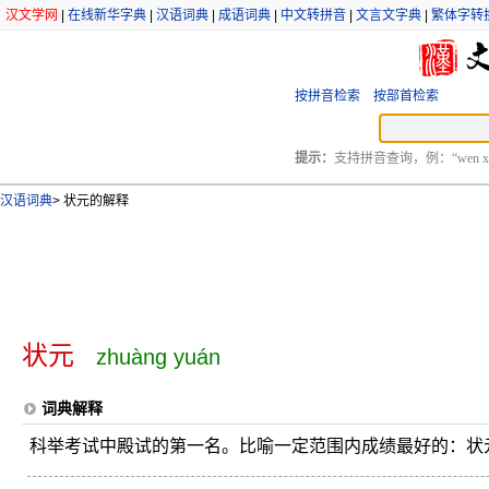
汉文学网
|
在线新华字典
|
汉语词典
|
成语词典
|
中文转拼音
|
文言文字典
|
繁体字转
按拼音检索
按部首检索
提示：
支持拼音查询，例：“wen xu
汉语词典
>
状元的解释
状元
zhuàng yuán
词典解释
科举考试中殿试的第一名。比喻一定范围内成绩最好的：状