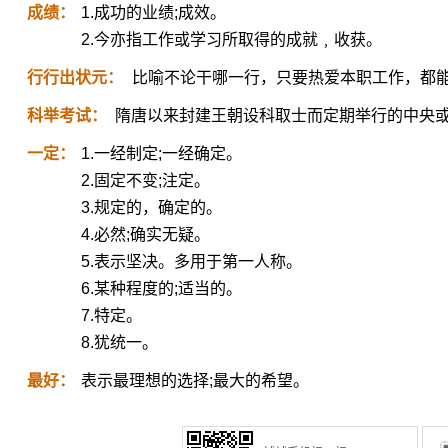
成绩：
1.成功的业绩;成效。
2.今亦指工作或学习所取得的成就﹐收获。
行行出状元：
比喻不论干哪一行，只要热爱本职工作，都
科举考试：
隋唐以来封建王朝设科取士而定期举行的中央
一定：
1.一经制定;一经确定。
2.固定不变;注定。
3.规定的，确定的。
4.必然;确实无疑。
5.表示坚决。多用于第一人称。
6.某种程度的;适当的。
7.特定。
8.犹统一。
最好：
表示最理想的选择;最大的希望。