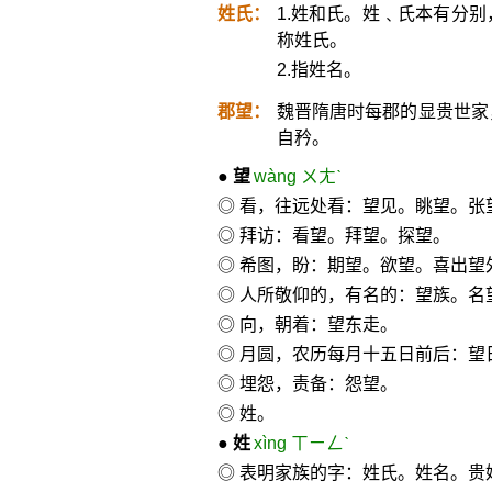
姓氏：
1.姓和氏。姓﹑氏本有分
称姓氏。
2.指姓名。
郡望：
魏晋隋唐时每郡的显贵世家
自矜。
●
望
wàng ㄨㄤˋ
◎ 看，往远处看：望见。眺望。
◎ 拜访：看望。拜望。探望。
◎ 希图，盼：期望。欲望。喜出望
◎ 人所敬仰的，有名的：望族。名
◎ 向，朝着：望东走。
◎ 月圆，农历每月十五日前后：望
◎ 埋怨，责备：怨望。
◎ 姓。
●
姓
xìng ㄒㄧㄥˋ
◎ 表明家族的字：姓氏。姓名。贵