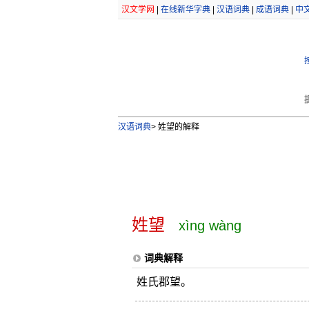
汉文学网
|
在线新华字典
|
汉语词典
|
成语词典
|
中
汉语词典
>
姓望的解释
姓望
xìng wàng
词典解释
姓氏郡望。