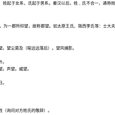
别，姓起于女系，氏起于男系。秦汉以后，姓﹑氏不合一，通称
，为一郡所仰望，故称郡望。如太原王氏、陇西李氏等：士大
张望。望尘莫及（喻远远落后）。望风捕影。
外。
望。声望。威望。
日。
姓（询问对方姓氏的敬辞）。