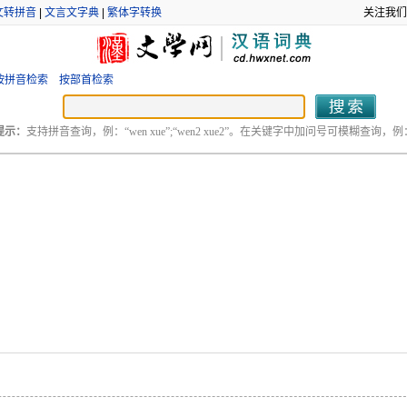
文转拼音
|
文言文字典
|
繁体字转换
关注我们
按拼音检索
按部首检索
提示：
支持拼音查询，例：“wen xue”;“wen2 xue2”。在关键字中加问号可模糊查询，例：“