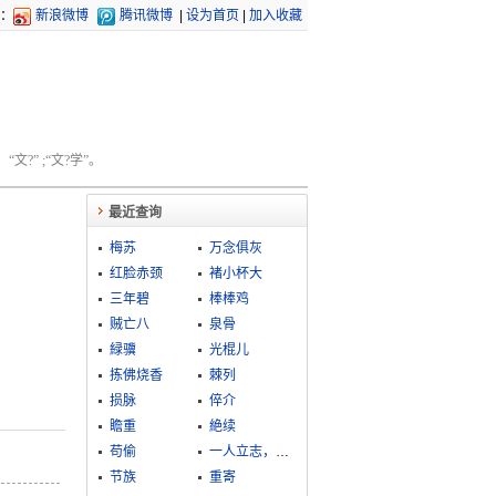
：
新浪微博
腾讯微博
|
设为首页
|
加入收藏
文?” ;“文?学”。
最近查询
梅苏
万念俱灰
红脸赤颈
褚小杯大
三年碧
棒棒鸡
贼亡八
泉骨
緑骥
光棍儿
拣佛烧香
棘列
损脉
倅介
瞻重
絶续
苟偷
一人立志，万夫莫夺
节族
重寄