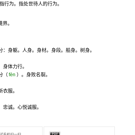
指行为。指处世待人的行为。
境界。
部分：身躯。人身。身材。身段。船身。树身。
。
。身体力行。
分（
fèn
）。身败名裂。
新衣服。
。忠诚。心悦诚服。
试手机扫一扫