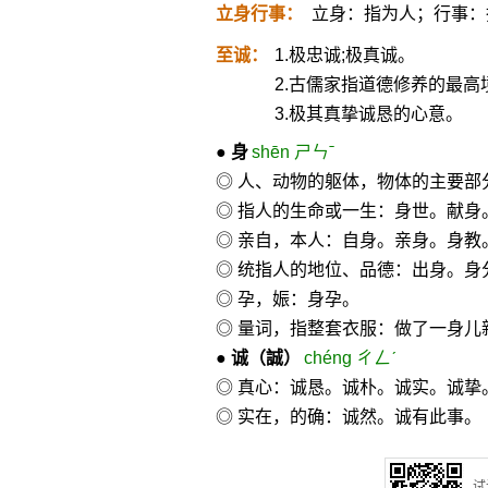
立身行事：
立身：指为人；行事：
至诚：
1.极忠诚;极真诚。
2.古儒家指道德修养的最高
3.极其真挚诚恳的心意。
●
身
shēn ㄕㄣˉ
◎ 人、动物的躯体，物体的主要
◎ 指人的生命或一生：身世。献身
◎ 亲自，本人：自身。亲身。身教
◎ 统指人的地位、品德：出身。身
◎ 孕，娠：身孕。
◎ 量词，指整套衣服：做了一身儿
●
诚
（誠）
chéng ㄔㄥˊ
◎ 真心：诚恳。诚朴。诚实。诚挚
◎ 实在，的确：诚然。诚有此事。
试