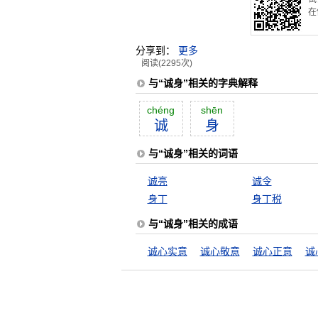
在
分享到：
更多
阅读(2295次)
与“诚身”相关的字典解释
chéng
shēn
诚
身
与“诚身”相关的词语
诚亮
诚令
身丁
身丁税
与“诚身”相关的成语
诚心实意
诚心敬意
诚心正意
诚