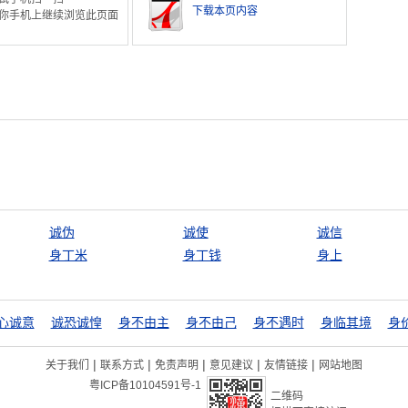
下载本页内容
你手机上继续浏览此页面
诚伪
诚使
诚信
身丁米
身丁钱
身上
心诚意
诚恐诚惶
身不由主
身不由己
身不遇时
身临其境
身
|
|
|
|
|
关于我们
联系方式
免责声明
意见建议
友情链接
网站地图
粤ICP备10104591号-1
二维码