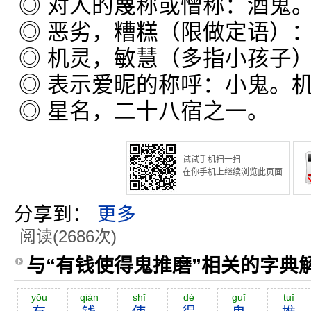
◎ 对人的蔑称或憎称：酒鬼
◎ 恶劣，糟糕（限做定语）
◎ 机灵，敏慧（多指小孩子
◎ 表示爱昵的称呼：小鬼。
◎ 星名，二十八宿之一。
试试手机扫一扫
在你手机上继续浏览此页面
分享到：
更多
阅读(2686次)
与“有钱使得鬼推磨”相关的字典
yŏu
qián
shĭ
dé
guĭ
tuī