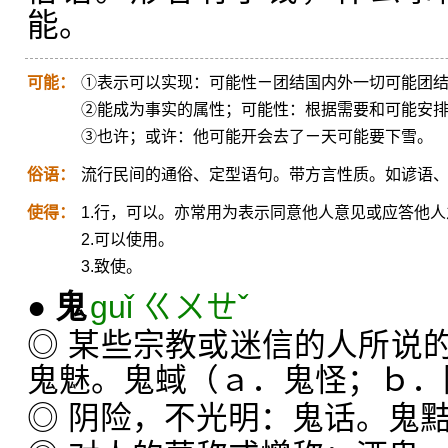
能。
可能：
①表示可以实现：可能性ㄧ团结国内外一切可能团
②能成为事实的属性；可能性：根据需要和可能安
③也许；或许：他可能开会去了ㄧ天可能要下雪。
俗语：
流行民间的通俗、定型语句。带方言性质。如谚语
使得：
1.行，可以。亦常用为表示同意他人意见或应答他
2.可以使用。
3.致使。
●
鬼
guǐ ㄍㄨㄝˇ
◎ 某些宗教或迷信的人所说
鬼魅。鬼蜮（ａ．鬼怪；ｂ．
◎ 阴险，不光明：鬼话。鬼