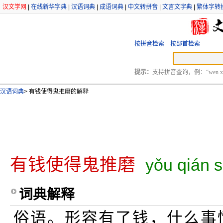
汉文学网
|
在线新华字典
|
汉语词典
|
成语词典
|
中文转拼音
|
文言文字典
|
繁体字转
按拼音检索
按部首检索
提示：
支持拼音查询，例：“wen xu
汉语词典
>
有钱使得鬼推磨的解释
有钱使得鬼推磨
yǒu qián s
词典解释
俗语。形容有了钱，什么事