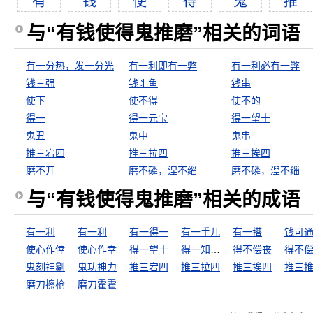
有
钱
使
得
鬼
推
与“有钱使得鬼推磨”相关的词语
有一分热，发一分光
有一利即有一弊
有一利必有一弊
钱三强
钱丬鱼
钱串
使下
使不得
使不的
得一
得一元宝
得一望十
鬼丑
鬼中
鬼串
推三宕四
推三拉四
推三挨四
磨不开
磨不磷，涅不缁
磨不磷，湼不缁
与“有钱使得鬼推磨”相关的成语
有一利即有一弊
有一利必有一弊
有一得一
有一手儿
有一搭没一搭
钱可
使心作倖
使心作幸
得一望十
得一知己，死可无恨
得不偿丧
得不
鬼刻神劖
鬼功神力
推三宕四
推三拉四
推三挨四
推三
磨刀擦枪
磨刀霍霍