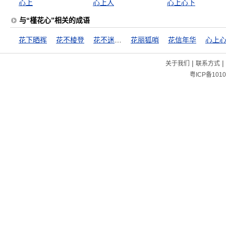
心上
心上人
心上心下
与“槿花心”相关的成语
花下晒裈
花不棱登
花不迷人人自迷
花丽狐哨
花信年华
心上
|
|
关于我们
联系方式
粤ICP备1010