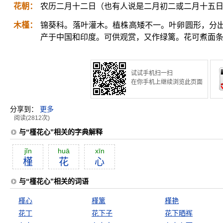
花朝：
农历二月十二日（也有人说是二月初二或二月十五
木槿：
锦葵科。落叶灌木。植株高矮不一。叶卵圆形，分
产于中国和印度。可供观赏，又作绿篱。花可煮面
试试手机扫一扫
在你手机上继续浏览此页面
分享到：
更多
阅读(2812次)
与“槿花心”相关的字典解释
jĭn
huā
xīn
槿
花
心
与“槿花心”相关的词语
槿心
槿篱
槿艳
花丁
花下子
花下晒裈