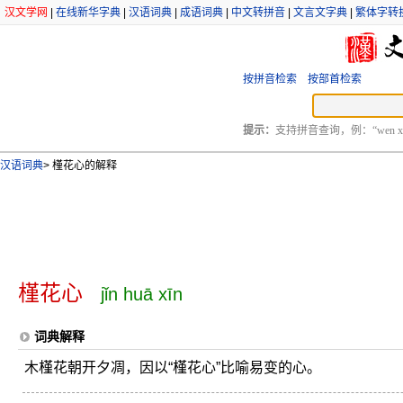
汉文学网
|
在线新华字典
|
汉语词典
|
成语词典
|
中文转拼音
|
文言文字典
|
繁体字转
按拼音检索
按部首检索
提示：
支持拼音查询，例：“wen xu
汉语词典
>
槿花心的解释
槿花心
jǐn huā xīn
词典解释
木槿花朝开夕凋，因以“槿花心”比喻易变的心。