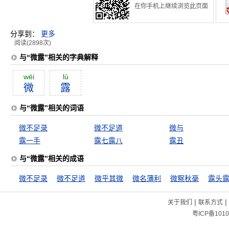
在你手机上继续浏览此页面
分享到：
更多
阅读(2898次)
与“微露”相关的字典解释
wēi
lù
微
露
与“微露”相关的词语
微不足录
微不足道
微与
露一手
露七露八
露丑
与“微露”相关的成语
微不足录
微不足道
微乎其微
微名薄利
微察秋毫
露头
|
|
关于我们
联系方式
粤ICP备1010