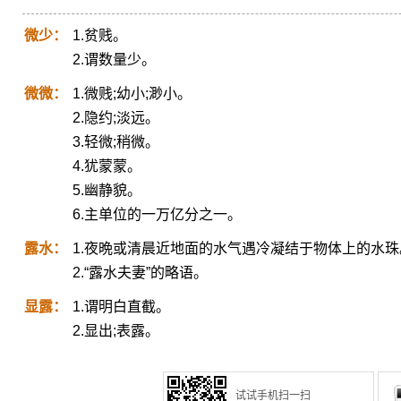
微少：
1.贫贱。
2.谓数量少。
微微：
1.微贱;幼小;渺小。
2.隐约;淡远。
3.轻微;稍微。
4.犹蒙蒙。
5.幽静貌。
6.主单位的一万亿分之一。
露水：
1.夜晩或清晨近地面的水气遇冷凝结于物体上的水珠
2.“露水夫妻”的略语。
显露：
1.谓明白直截。
2.显出;表露。
试试手机扫一扫