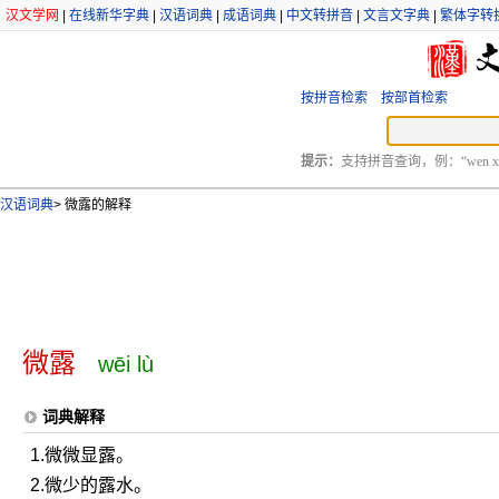
汉文学网
|
在线新华字典
|
汉语词典
|
成语词典
|
中文转拼音
|
文言文字典
|
繁体字转
按拼音检索
按部首检索
提示：
支持拼音查询，例：“wen xu
汉语词典
>
微露的解释
微露
wēi lù
词典解释
1.微微显露。
2.微少的露水。