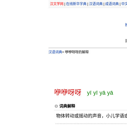
汉文学网
|
在线新华字典
|
汉语词典
|
成语词典
|
中
汉语词典
>
咿咿呀呀的解释
咿咿呀呀
yī yī yā yā
词典解释
物体转动或摇动的声音，小儿学语