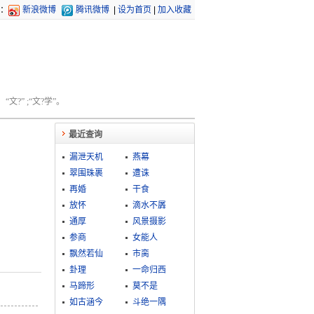
：
新浪微博
腾讯微博
|
设为首页
|
加入收藏
文?” ;“文?学”。
最近查询
漏泄天机
燕幕
翠围珠裹
遭诛
再婚
干食
放怀
滴水不羼
通厚
风景摄影
参商
女能人
飘然若仙
市脔
卦理
一命归西
马蹄形
莫不是
如古涵今
斗绝一隅