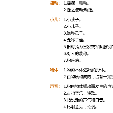
摇动：
1.摇摆，晃动。
2.摇之使动;动摇。
小儿：
1.小孩子。
2.小儿子。
3.谦称己子。
4.泛称子侄。
5.旧时指为皇家或军队服役
6.对人的蔑称。
7.指疾病。
物体：
1.物的本体;器物的形体。
2.由物质构成的﹑占有一定
声音：
1.指由物体振动而发生的
2.古指音乐﹑诗歌。
3.指说话的声气和口音。
4.比喻意见﹑论调。