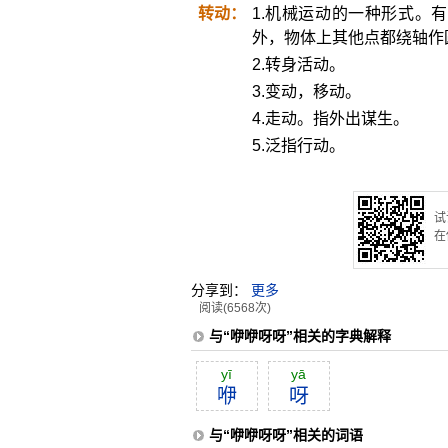
转动：
1.机械运动的一种形式。
外，物体上其他点都绕轴作
2.转身活动。
3.变动，移动。
4.走动。指外出谋生。
5.泛指行动。
试
在
分享到：
更多
阅读(6568次)
与“咿咿呀呀”相关的字典解释
yī
yā
咿
呀
与“咿咿呀呀”相关的词语