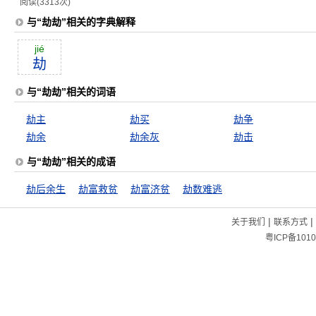
阅读(3313次)
与“劫劫”相关的字典解释
jié
劫
与“劫劫”相关的词语
劫主
劫买
劫争
劫余
劫余灰
劫击
与“劫劫”相关的成语
劫后余生
劫富救贫
劫富济贫
劫数难逃
|
|
关于我们
联系方式
粤ICP备1010