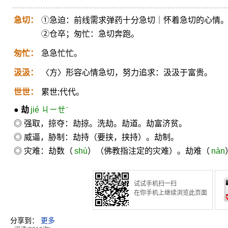
急切：
①急迫：前线需求弹药十分急切｜怀着急切的心情
②仓卒；匆忙：急切奔跑。
匆忙：
急急忙忙。
汲汲：
〈方〉形容心情急切，努力追求：汲汲于富贵。
世世：
累世;代代。
●
劫
jié ㄐㄧㄝˊ
◎ 强取，掠夺：劫掠。洗劫。劫道。劫富济贫。
◎ 威逼，胁制：劫持（要挟，挟持）。劫制。
◎ 灾难：劫数（
shù
）（佛教指注定的灾难）。劫难（
nàn
试试手机扫一扫
在你手机上继续浏览此页面
分享到：
更多