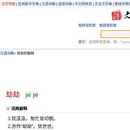
汉文学网
|
在线新华字典
|
汉语词典
|
成语词典
|
中文转拼音
|
文言文字典
|
繁体字转
按拼音检索
按部首检索
提示：
支持拼音查询，例：“wen xu
汉语词典
>
劫劫的解释
劫劫
jié jié
词典解释
1.犹汲汲。匆忙急切貌。
2.亦作“刼刼”。犹世世。