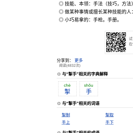
◎ 技能、本领：手法（技巧，方法
◎ 做某种事情或擅长某种技能的人
◎ 小巧易拿的：手枪。手册。
试
在
分享到：
更多
阅读(4832次)
与“掣手”相关的字典解释
chè
shŏu
掣
手
与“掣手”相关的词语
掣制
掣取
手上
手下
与“掣手”相关的成语