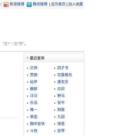
：
新浪微博
腾讯微博
|
设为首页
|
加入收藏
文?” ;“文?学”。
最近查询
贝饰
四子书
赞弼
饮露餐风
砧斧
唐玄宗
馥郁
应卯
汪汪
野马
乐活
安平
唯一
荆筱
乘壶
九因
胸中垒块
悼恩
斗抢
抚琴