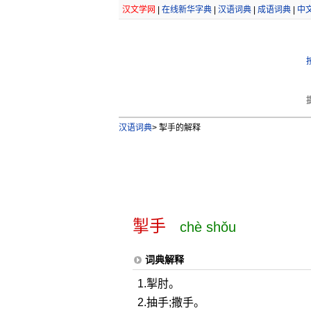
汉文学网
|
在线新华字典
|
汉语词典
|
成语词典
|
中
汉语词典
>
掣手的解释
掣手
chè shǒu
词典解释
1.掣肘。
2.抽手;撒手。