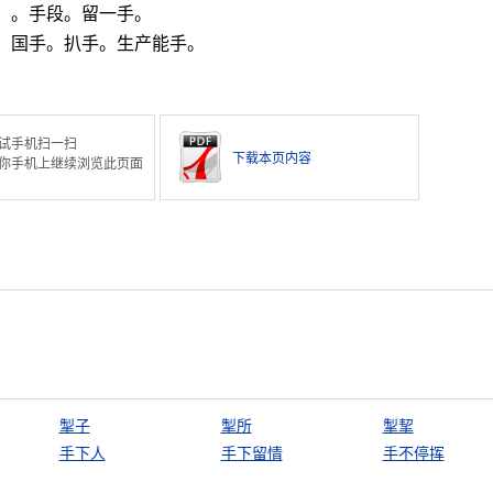
）。手段。留一手。
：国手。扒手。生产能手。
试手机扫一扫
下载本页内容
你手机上继续浏览此页面
掣子
掣所
掣挈
手下人
手下留情
手不停挥