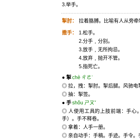
3.举手。
掣肘：
拉着胳膊。比喻有人从旁牵
撒手：
1.松手。
2.分手﹐分别。
3.放手﹐无所拘忌。
4.放弃﹐抛开不管。
5.指死亡。
●
掣
chè ㄔㄜˋ
◎ 拉，拽：掣肘。掣后腿。风驰电
◎ 抽：掣签。
●
手
shǒu ㄕㄡˇ
◎ 人使用工具的上肢前端：手心
手）。手不释卷。
◎ 拿着：人手一册。
◎ 亲自动手：手稿。手迹。手令。手