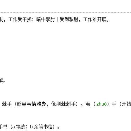
制，工作受干扰：暗中掣肘｜受到掣肘，工作难开展。
掣。
。棘手（形容事情难办，像荆棘刺手）。着（
zhuó
）手（开
书（a.笔迹；b.亲笔书信）。