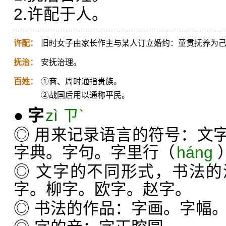
2.许配于人。
许配：
旧时女子由家长作主与某人订立婚约：童贯抚养为
抚治：
安抚治理。
百姓：
①商、周时通指贵族。
②战国后用以通称平民。
●
字
zì ㄗˋ
◎ 用来记录语言的符号：文
字典。字句。字里行（
háng
◎ 文字的不同形式，书法
字。柳字。欧字。赵字。
◎ 书法的作品：字画。字幅