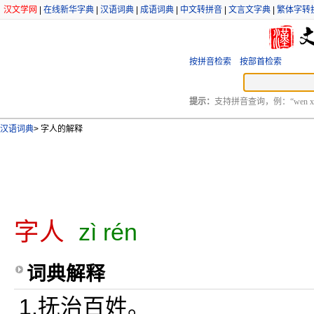
汉文学网
|
在线新华字典
|
汉语词典
|
成语词典
|
中文转拼音
|
文言文字典
|
繁体字转
按拼音检索
按部首检索
提示：
支持拼音查询，例：“wen xu
汉语词典
>
字人的解释
字人
zì rén
词典解释
1.抚治百姓。