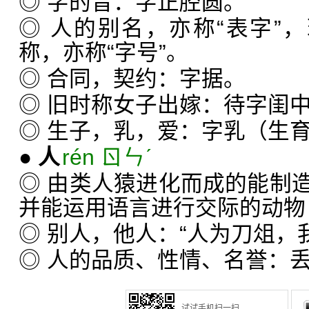
◎ 字的音：字正腔圆。
◎ 人的别名，亦称“表字”，
称，亦称“字号”。
◎ 合同，契约：字据。
◎ 旧时称女子出嫁：待字闺
◎ 生子，乳，爱：字乳（生
●
人
rén ㄖㄣˊ
◎ 由类人猿进化而成的能制
并能运用语言进行交际的动物
◎ 别人，他人：“人为刀俎，
◎ 人的品质、性情、名誉：
试试手机扫一扫