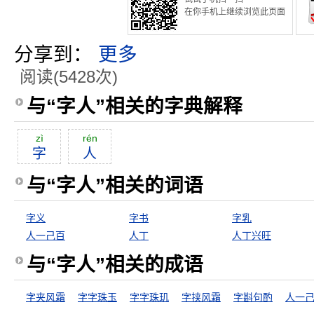
在你手机上继续浏览此页面
分享到：
更多
阅读(5428次)
与“字人”相关的字典解释
zì
rén
字
人
与“字人”相关的词语
字义
字书
字乳
人一己百
人丁
人丁兴旺
与“字人”相关的成语
字夹风霜
字字珠玉
字字珠玑
字挟风霜
字斟句酌
人一