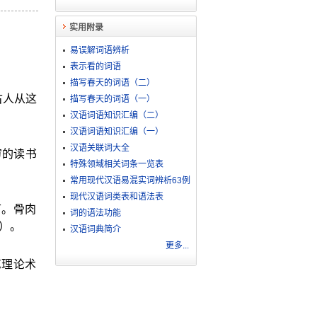
实用附录
易误解词语辨析
表示看的词语
描写春天的词语（二）
古人从这
描写春天的词语（一）
汉语词语知识汇编（二）
汉语词语知识汇编（一）
汉语关联词大全
穷的读书
特殊领域相关词条一览表
常用现代汉语易混实词辨析63例
现代汉语词类表和语法表
节。骨肉
词的语法功能
）。
汉语词典简介
更多...
艺理论术