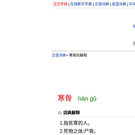
汉文学网
|
在线新华字典
|
汉语词典
|
成语词典
|
中
汉语词典
>
寒骨的解释
寒骨
hán gǔ
词典解释
1.指贫寒的人。
2.死物之体;尸骨。