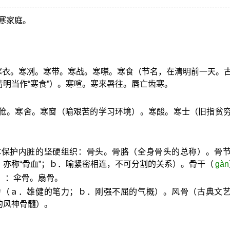
寒家庭。
。寒衣。寒冽。寒带。寒战。寒噤。寒食（节名，在清明前一天。
明当作“寒食”）。寒喧。寒来暑往。唇亡齿寒。
寒伧。寒舍。寒窗（喻艰苦的学习环境）。寒酸。寒士（旧指贫
体保护内脏的坚硬组织：骨头。骨胳（全身骨头的总称）。骨
亦称“骨血”；ｂ．喻紧密相连，不可分割的关系）。骨干（
gàn
）：伞骨。扇骨。
力（ａ．雄健的笔力；ｂ．刚强不屈的气概）。风骨（古典文
的风神骨髓）。
。