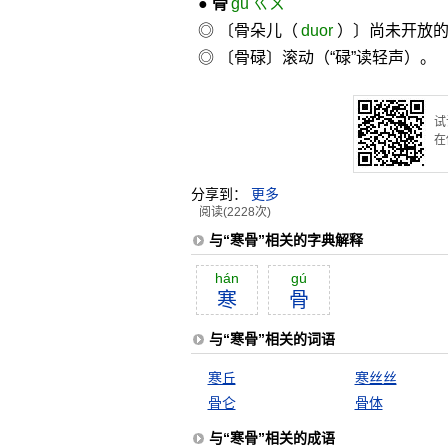
●
骨
gū ㄍㄨˉ
◎ 〔骨朵儿（
duor
）〕尚未开放
◎ 〔骨碌〕滚动（“碌”读轻声）。
试
在
分享到：
更多
阅读(2228次)
与“寒骨”相关的字典解释
hán
gú
寒
骨
与“寒骨”相关的词语
寒丘
寒丝丝
骨仑
骨体
与“寒骨”相关的成语