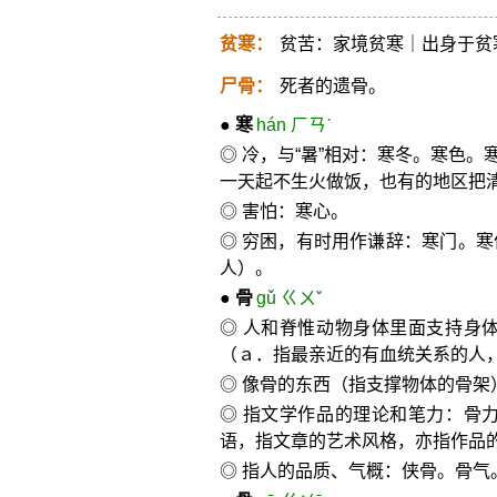
贫寒：
贫苦：家境贫寒｜出身于贫
尸骨：
死者的遗骨。
●
寒
hán ㄏㄢˊ
◎ 冷，与“暑”相对：寒冬。寒色
一天起不生火做饭，也有的地区把清
◎ 害怕：寒心。
◎ 穷困，有时用作谦辞：寒门。
人）。
●
骨
gǔ ㄍㄨˇ
◎ 人和脊惟动物身体里面支持身
（ａ．指最亲近的有血统关系的人，
◎ 像骨的东西（指支撑物体的骨架
◎ 指文学作品的理论和笔力：骨
语，指文章的艺术风格，亦指作品
◎ 指人的品质、气概：侠骨。骨气