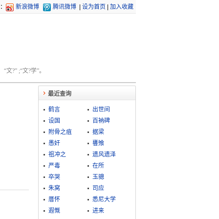
：
新浪微博
腾讯微博
|
设为首页
|
加入收藏
文?” ;“文?学”。
最近查询
鹤言
出世间
设国
百衲碑
附骨之疽
据梁
愚奸
饔飧
祖冲之
遗风遗泽
严毒
在所
卒哭
玉骢
朱窝
司应
厝怀
悉尼大学
遐慨
进来