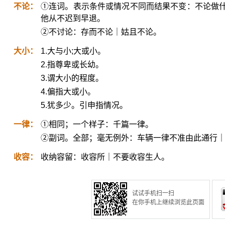
不论：
①连词。表示条件或情况不同而结果不变：不论做
他从不迟到早退。
②不讨论：存而不论｜姑且不论。
大小：
1.大与小;大或小。
2.指尊卑或长幼。
3.谓大小的程度。
4.偏指大或小。
5.犹多少。引申指情况。
一律：
①相同；一个样子：千篇一律。
②副词。全部；毫无例外：车辆一律不准由此通行
收容：
收纳容留：收容所｜不要收容生人。
试试手机扫一扫
在你手机上继续浏览此页面