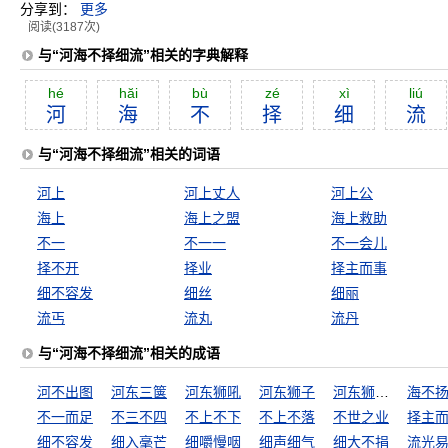
分享到：
更多
阅读(3187次)
与“河海不择细流”相关的字典解释
hé
hăi
bù
zé
xì
liú
河
海
不
择
细
流
与“河海不择细流”相关的词语
河上
河上丈人
河上公
海上
海上之盟
海上救助
不一
不一一
不一会儿
择不开
择业
择主而事
细不容发
细丝
细丽
流丐
流丸
流丹
与“河海不择细流”相关的成语
河不出图
河东三箧
河东狮吼
河东狮子
河东狮子吼
海不
不一而足
不三不四
不上不下
不上不落
不世之业
择主
细不容发
细入毫芒
细嚼慢咽
细声细气
细大不捐
流光