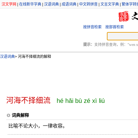
汉文学网
|
在线新华字典
|
汉语词典
|
成语词典
|
中文转拼音
|
文言文字典
|
繁体字转
按拼音检索
按部首检索
提示：
支持拼音查询，例：“wen xu
汉语词典
>
河海不择细流的解释
河海不择细流
hé hǎi bù zé xì liú
词典解释
比喻不论大小，一律收容。