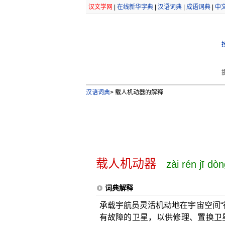
汉文学网
|
在线新华字典
|
汉语词典
|
成语词典
|
中
汉语词典
>
载人机动器的解释
载人机动器
zài rén jī dòn
词典解释
承载宇航员灵活机动地在宇宙空间“
有故障的卫星，以供修理、置换卫