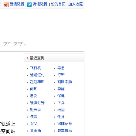
：
新浪微博
腾讯微博
|
设为首页
|
加入收藏
文?” ;“文?学”。
最近查询
飞行机
毒恚
通赃过付
洊密
赳赳雄断
割肚牵肠
问知
挚醇
忠弼
保健
箯笋灯笼
下浮
短长亭
纸冠
侠骨
任身
在轨道上
谊父
锦阵花营
性空间站
黄骢曲
弊车羸马