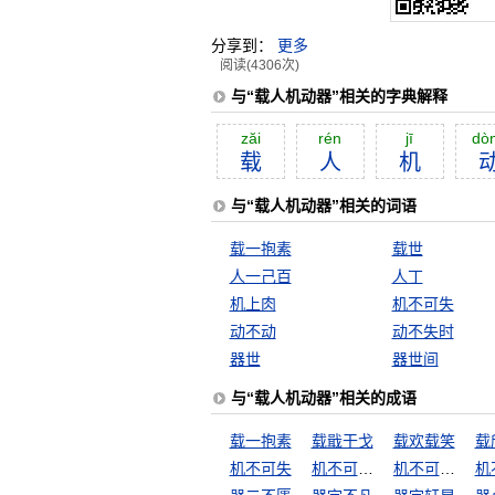
分享到：
更多
阅读(4306次)
与“载人机动器”相关的字典解释
zăi
rén
jī
dò
载
人
机
与“载人机动器”相关的词语
载一抱素
载世
人一己百
人丁
机上肉
机不可失
动不动
动不失时
器世
器世间
与“载人机动器”相关的成语
载一抱素
载戢干戈
载欢载笑
载
机不可失
机不可失，失不再来
机不可失，时不再来
机