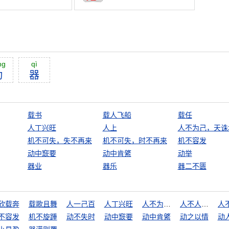
ng
qì
动
器
载书
载人飞船
载任
人丁兴旺
人上
人不为己，天诛
机不可失，失不再来
机不可失，时不再来
机不容发
动中窾要
动中肯綮
动举
器业
器乐
器二不匮
欣载奔
载歌且舞
人一己百
人丁兴旺
人不为己，天诛地灭
人不人，鬼不鬼
不容发
机不旋踵
动不失时
动中窾要
动中肯綮
动之以情
动