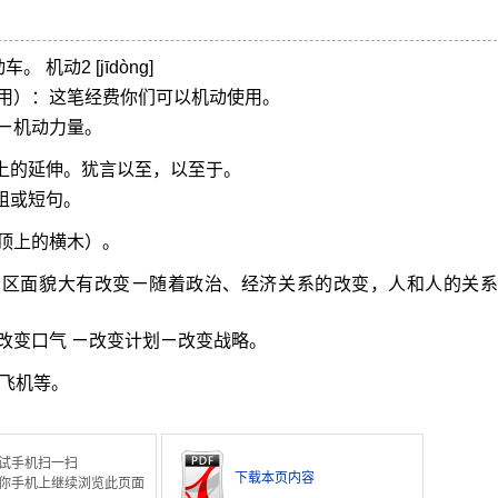
机动2 [jīdòng]
用）：这笔经费你们可以机动使用。
ㄧ机动力量。
围上的延伸。犹言以至，以至于。
组或短句。
顶上的横木）。
山区面貌大有改变ㄧ随着政治、经济关系的改变，人和人的关系
改变口气 ㄧ改变计划ㄧ改变战略。
飞机等。
试手机扫一扫
下载本页内容
你手机上继续浏览此页面