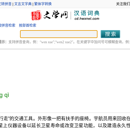
文转拼音
|
文言文字典
|
繁体字转换
关注我们
按拼音检索
按部首检索
提示：
支持拼音查询，例：“wen xue”;“wen2 xue2”。在关键字中加问号可模糊查询，例：“
g qì
行走”的交通工具。外形像一把有扶手的座椅。宇航员用来回收
星上仪器设备以延长卫星寿命或改变卫星功能，以及建造永久