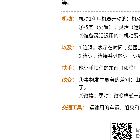
等。
机动：
机动1利用机器开动的：机动车。 
①权宜（处置）；灵活（运
②准备灵活运用的：机动费
以及：
1.连词。表示在时间﹑范
2.连词。连接并列的词﹑词
扶手：
能让手扶住的东西（如栏杆
改变：
①事物发生显著的差别：
了。
②改换；更动：改变样式ㄧ
交通工具：
运输用的车辆、船只和
试
在