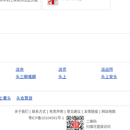
你手机上继续浏览此页面
派充
派克
派出所
头三脚难踢
头上
头上安头
上著头
头会箕敛
|
|
|
|
|
关于我们
联系方式
免责声明
意见建议
友情链接
网站地图
粤ICP备10104591号-1
二维码
扫描可直接访问