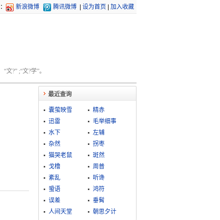
：
新浪微博
腾讯微博
|
设为首页
|
加入收藏
文?” ;“文?学”。
最近查询
囊萤映雪
精赤
迅雷
毛举细事
水下
左辅
杂然
拐枣
猫哭老鼠
斑然
戈橹
周普
紊乱
听谗
蛩语
鸿符
误差
垂髾
人间天堂
朝思夕计