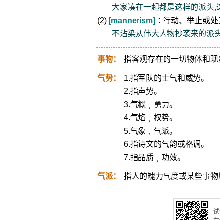
大家凑在一起都是这样的派头,
(2)
[mannerism]
∶行动、举止或处
不沾染从伟大人物抄袭来的派
事物：
指客观存在的一切物体和现
气势：
1.指军队的士气和威势。
2.指声势。
3.气概﹐勇力。
4.气焰﹐权势。
5.气象﹐气派。
6.指诗文的气韵或格调。
7.指品质﹐功效。
气派：
指人的魄力气度或某些事物
试