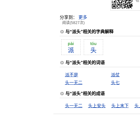
在
分享到：
更多
阅读(5827次)
与“派头”相关的字典解释
pài
tóu
派
头
与“派头”相关的词语
派不是
派仗
头一无二
头七
与“派头”相关的成语
头一无二
头上安头
头上末下
头