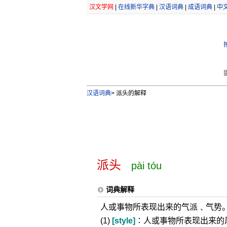
汉文学网
|
在线新华字典
|
汉语词典
|
成语词典
|
中
汉语词典
>
派头的解释
派头
pài tóu
词典解释
人或事物所表现出来的气派﹑气势
(1)
[style]
∶人或事物所表现出来的