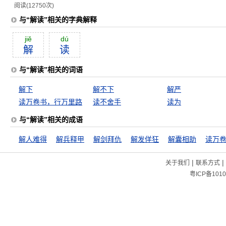
阅读(12750次)
与“解读”相关的字典解释
jiĕ
dú
解
读
与“解读”相关的词语
解下
解不下
解严
读万卷书，行万里路
读不舍手
读为
与“解读”相关的成语
解人难得
解兵释甲
解剑拜仇
解发佯狂
解囊相助
|
|
关于我们
联系方式
粤ICP备1010