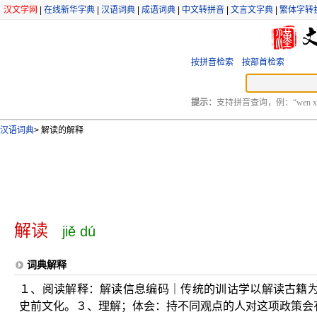
汉文学网
|
在线新华字典
|
汉语词典
|
成语词典
|
中文转拼音
|
文言文字典
|
繁体字转
按拼音检索
按部首检索
提示：
支持拼音查询，例：“wen xu
汉语词典
>
解读的解释
解读
jiě dú
词典解释
１、阅读解释：解读信息编码｜传统的训诂学以解读古籍
史前文化。３、理解；体会：持不同观点的人对这项政策会