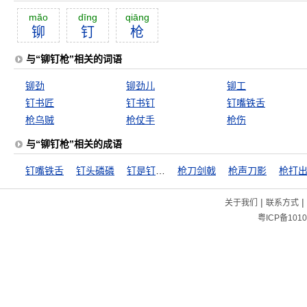
măo
dīng
qiāng
铆
钉
枪
与“铆钉枪”相关的词语
铆劲
铆劲儿
铆工
钉书匠
钉书钉
钉嘴铁舌
枪乌贼
枪仗手
枪伤
与“铆钉枪”相关的成语
钉嘴铁舌
钉头磷磷
钉是钉，铆是铆
枪刀剑戟
枪声刀影
|
|
关于我们
联系方式
粤ICP备1010