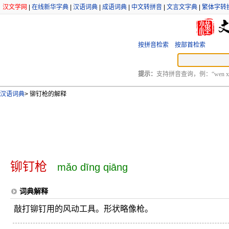
汉文学网
|
在线新华字典
|
汉语词典
|
成语词典
|
中文转拼音
|
文言文字典
|
繁体字转
按拼音检索
按部首检索
提示：
支持拼音查询，例：“wen xu
汉语词典
>
铆钉枪的解释
铆钉枪
mǎo dīng qiāng
词典解释
敲打铆钉用的风动工具。形状略像枪。