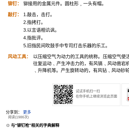
铆钉：
铆接用的金属元件。圆柱形﹐一头有帽。
敲打：
1.敲击，击打。
2.指拷打。
3.以言语相讥讽。
4.指批评。
5.旧指民间吹鼓手中专司打击乐器的乐工。
风动工具：
以压缩空气为动力的工具的统称。压缩空气使
往复运动﹑产生冲击力的，有风镐﹑风动凿岩
﹑升降机等。产生旋转动的，有风钻﹑风动砂
试试手机扫一扫
在你手机上继续浏览此页面
分享到：
更多
阅读(1986次)
与“铆钉枪”相关的字典解释