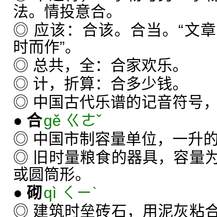
法。情投意合。
◎ 应该：合该。合当。“文
时而作”。
◎ 总共，全：合家欢乐。
◎ 计，折算：合多少钱。
◎ 中国古代乐谱的记音符号，
●
合
gě ㄍㄜˇ
◎ 中国市制容量单位，一升
◎ 旧时量粮食的器具，容量
或圆筒形。
●
砌
qì ㄑㄧˋ
◎ 建筑时垒砖石，用泥灰粘