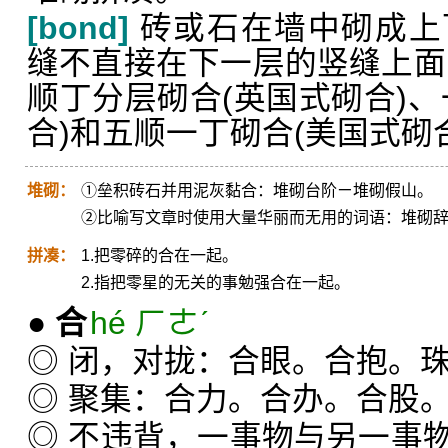
[bond]
砖或石在墙中砌成上
缝不直接在下一层的竖缝上面
顺丁分层砌合(英国式砌合)、
合)和五顺一丁砌合(美国式砌合
堆砌：
①垒积砖石并用泥灰黏合：堆砌台阶ㄧ堆砌假山。
②比喻写文章时使用大量华丽而无用的词语：堆砌
拼凑：
1.把零碎的合在一起。
2.指把零星的无关的事勉强合在一起。
●
合
hé ㄏㄜˊ
◎ 闭，对拢：合眼。合抱。
◎ 聚集：合力。合办。合股
◎ 不违背，一事物与另一事