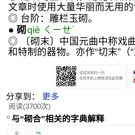
文章时使用大量华丽而无用的
◎ 台阶：雕栏玉砌。
●
砌
qiè ㄑㄧㄝˋ
◎ 〔砌末〕中国元曲中称戏
和特制的器物。亦作“切末”（
试试手机扫一扫
在你手机上继续浏览此页面
分享到：
更多
阅读(3700次)
与“砌合”相关的字典解释
qì
hé