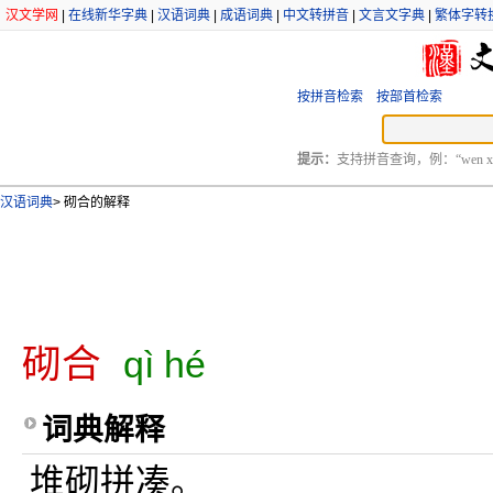
汉文学网
|
在线新华字典
|
汉语词典
|
成语词典
|
中文转拼音
|
文言文字典
|
繁体字转
按拼音检索
按部首检索
提示：
支持拼音查询，例：“wen xu
汉语词典
>
砌合的解释
砌合
qì hé
词典解释
堆砌拼凑。