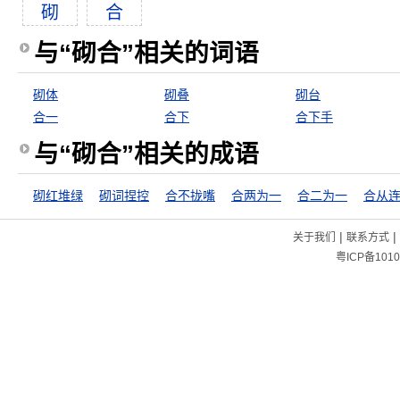
砌
合
与“砌合”相关的词语
砌体
砌叠
砌台
合一
合下
合下手
与“砌合”相关的成语
砌红堆绿
砌词捏控
合不拢嘴
合两为一
合二为一
合从
|
|
关于我们
联系方式
粤ICP备1010