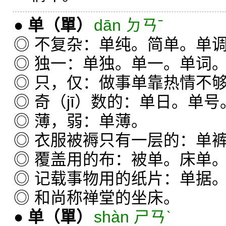
●
单
（單）
dān ㄉㄢˉ
◎ 不复杂：单纯。简单。单
◎ 独一：单独。单一。单词
◎ 只，仅：做事单靠热情不
◎ 奇（jī）数的：单日。单号
◎ 薄，弱：单薄。
◎ 衣服被褥只有一层的：单
◎ 覆盖用的布：被单。床单
◎ 记载事物用的纸片：单据
◎ 和尚称禅堂的坐床。
●
单
（單）
shàn ㄕㄢˋ