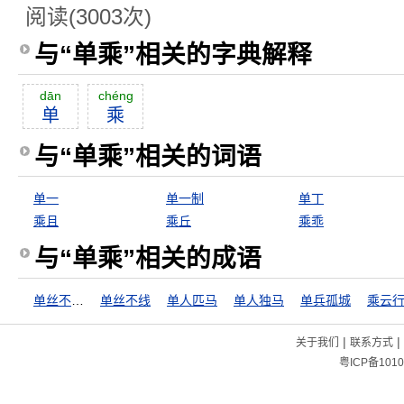
阅读(3003次)
与“单乘”相关的字典解释
dān
chéng
单
乘
与“单乘”相关的词语
单一
单一制
单丁
乘且
乘丘
乘乖
与“单乘”相关的成语
单丝不成线
单丝不线
单人匹马
单人独马
单兵孤城
乘云
|
|
关于我们
联系方式
粤ICP备1010