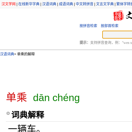
汉文学网
|
在线新华字典
|
汉语词典
|
成语词典
|
中文转拼音
|
文言文字典
|
繁体字转
按拼音检索
按部首检索
提示：
支持拼音查询，例：“wen xu
汉语词典
>
单乘的解释
单乘
dān chéng
词典解释
一辆车。