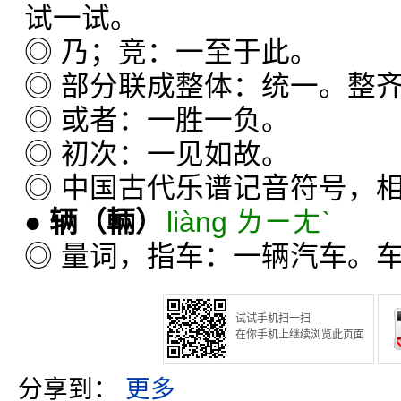
试一试。
◎ 乃；竞：一至于此。
◎ 部分联成整体：统一。整
◎ 或者：一胜一负。
◎ 初次：一见如故。
◎ 中国古代乐谱记音符号，相
●
辆
（輛）
liàng ㄌㄧㄤˋ
◎ 量词，指车：一辆汽车。
试试手机扫一扫
在你手机上继续浏览此页面
分享到：
更多