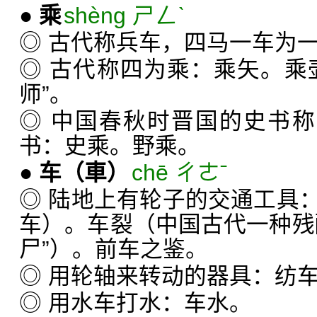
●
乘
shèng ㄕㄥˋ
◎ 古代称兵车，四马一车为
◎ 古代称四为乘：乘矢。乘
师”。
◎ 中国春秋时晋国的史书称
书：史乘。野乘。
●
车
（車）
chē ㄔㄜˉ
◎ 陆地上有轮子的交通工具
车）。车裂（中国古代一种残
尸”）。前车之鉴。
◎ 用轮轴来转动的器具：纺
◎ 用水车打水：车水。