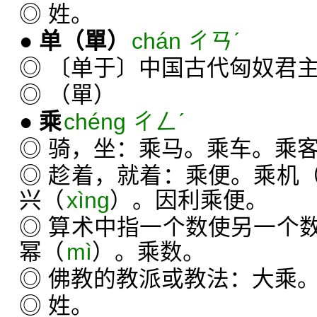
◎ 姓。
●
单
（單）
chán ㄔㄢˊ
◎ 〔单于〕中国古代匈奴君
◎ （單）
●
乘
chéng ㄔㄥˊ
◎ 骑，坐：乘马。乘车。乘
◎ 趁着，就着：乘便。乘机
兴（
xìng
）。因利乘便。
◎ 算术中指一个数使另一个
幂（
mì
）。乘数。
◎ 佛教的教派或教法：大乘
◎ 姓。