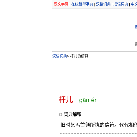
汉文学网
|
在线新华字典
|
汉语词典
|
成语词典
|
中
汉语词典
>
杆儿的解释
杆儿
gān ér
词典解释
旧时乞丐首领所执的信符。代代相