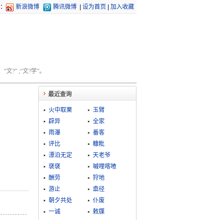
：
新浪微博
腾讯微博
|
设为首页
|
加入收藏
文?” ;“文?学”。
最近查询
火中取栗
玉臂
辟异
全家
雨瀑
番客
评比
糠粃
漂泊无定
天老爷
褎褎
嘁哩喀喳
酬劳
狩地
游止
嵞径
朝夕共处
仆废
一诚
敕牒