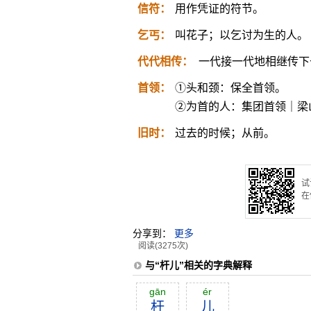
信符：
用作凭证的符节。
乞丐：
叫花子；以乞讨为生的人。
代代相传：
一代接一代地相继传下
首领：
①头和颈：保全首领。
②为首的人：集团首领｜梁
旧时：
过去的时候；从前。
试
在
分享到：
更多
阅读(3275次)
与“杆儿”相关的字典解释
gān
ér
杆
儿