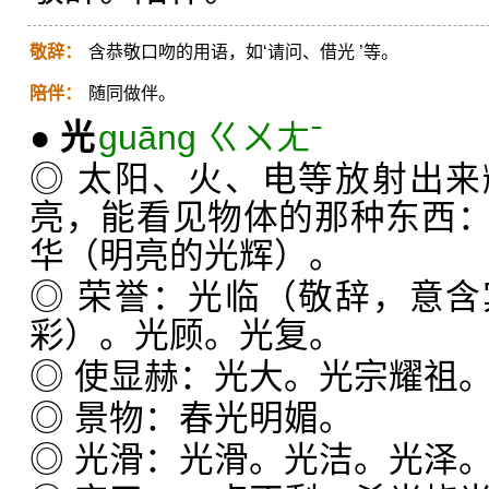
敬辞：
含恭敬口吻的用语，如‘请问、借光 ’等。
陪伴：
随同做伴。
●
光
guāng ㄍㄨㄤˉ
◎ 太阳、火、电等放射出
亮，能看见物体的那种东西
华（明亮的光辉）。
◎ 荣誉：光临（敬辞，意
彩）。光顾。光复。
◎ 使显赫：光大。光宗耀祖
◎ 景物：春光明媚。
◎ 光滑：光滑。光洁。光泽