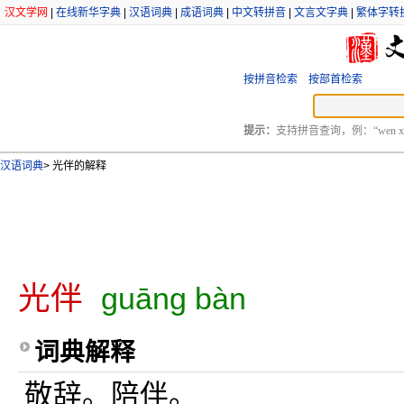
汉文学网
|
在线新华字典
|
汉语词典
|
成语词典
|
中文转拼音
|
文言文字典
|
繁体字转
按拼音检索
按部首检索
提示：
支持拼音查询，例：“wen xu
汉语词典
>
光伴的解释
光伴
guāng bàn
词典解释
敬辞。陪伴。