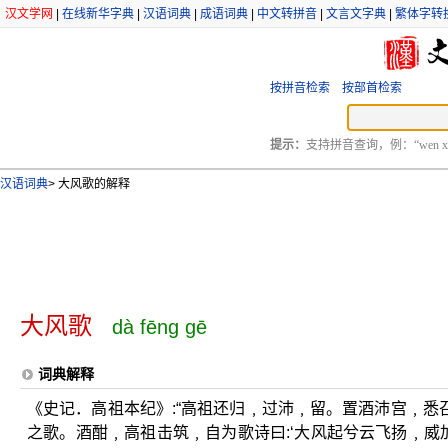
汉文学网
|
在线新华字典
|
汉语词典
|
成语词典
|
中文转拼音
|
文言文字典
|
繁体字转
按拼音检索
按部首检索
提示：
支持拼音查询，例：“wen xu
汉语词典
>
大风歌的解释
大风歌
dà fēng gē
词典解释
《史记．高祖本纪》:“高祖还归﹐过沛﹐留。置酒沛宫﹐
之歌。酒酣﹐高祖击筑﹐自为歌诗曰:‘大风起兮云飞扬﹐威加