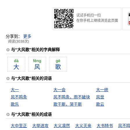
试试手机扫一扫
在你手机上继续浏览此页面
分享到：
更多
阅读(3038次)
与“大风歌”相关的字典解释
dà
fēng
gē
大
风
歌
与“大风歌”相关的词语
大一
大一会
大一统
风不鸣条
风不鸣条，雨不破块
风世
歌乐
歌于斯，哭于斯
歌云
与“大风歌”相关的成语
大中至正
大举进攻
大义凛然
大义灭亲
大书特书
风不