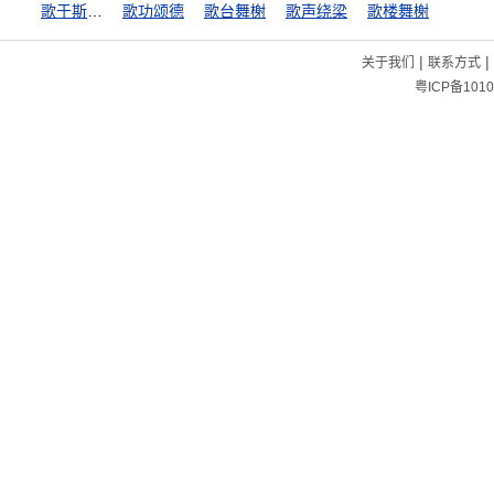
歌于斯，哭于斯
歌功颂德
歌台舞榭
歌声绕梁
歌楼舞榭
|
|
关于我们
联系方式
粤ICP备1010