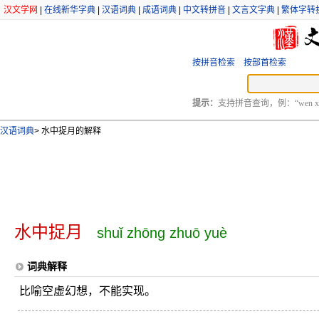
汉文学网
|
在线新华字典
|
汉语词典
|
成语词典
|
中文转拼音
|
文言文字典
|
繁体字转
按拼音检索
按部首检索
提示：
支持拼音查询，例：“wen xu
汉语词典
>
水中捉月的解释
水中捉月
shuǐ zhōng zhuō yuè
词典解释
比喻空虚幻想，不能实现。