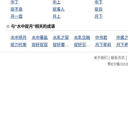
中丁
中上
中下
捉不良
捉事人
捉兵
月一盘
月上
月下
与“水中捉月”相关的成语
水中捞月
水中著盐
水乳之契
水乳交融
中书君
中冓
捉刀代笔
捉奸捉双
捉奸要双，抓贼要赃
捉奸见双，抓贼见赃
月下星前
月下
|
|
关于我们
联系方式
粤ICP备1010