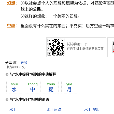
幻想：
①以社会或个人的理想和愿望为依据，对还没有实
球上的公民。
②这样的想象：一个美丽的幻想。
空虚：
里面没有什么实在的东西；不充实：后方空虚ㄧ精
试试手机扫一扫
在你手机上继续浏览此页面
分享到：
更多
阅读(3338次)
与“水中捉月”相关的字典解释
shuĭ
zhōng
zhuō
yuè
水
中
捉
月
与“水中捉月”相关的词语
水上
水上运动
水上飞机