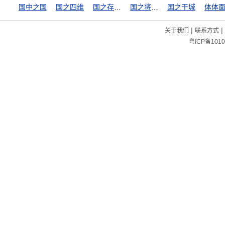
国中之国
国之四维
国之存亡，匹夫有责
国之将亡，必有妖孽
国之干城
体体
|
|
关于我们
联系方式
粤ICP备1010