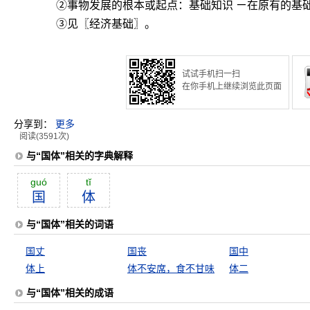
②事物发展的根本或起点：基础知识 ㄧ在原有的基
③见〖经济基础〗。
试试手机扫一扫
在你手机上继续浏览此页面
分享到：
更多
阅读(3591次)
与“国体”相关的字典解释
guó
tĭ
国
体
与“国体”相关的词语
国丈
国丧
国中
体上
体不安席，食不甘味
体二
与“国体”相关的成语