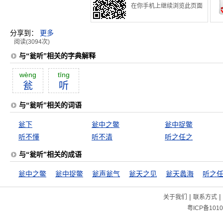
在你手机上继续浏览此页面
分享到：
更多
阅读(3094次)
与“瓮听”相关的字典解释
wèng
tīng
瓮
听
与“瓮听”相关的词语
瓮下
瓮中之鳖
瓮中捉鳖
听不懂
听不清
听之任之
与“瓮听”相关的成语
瓮中之鳖
瓮中捉鳖
瓮声瓮气
瓮天之见
瓮天蠡海
听之
|
|
关于我们
联系方式
粤ICP备1010