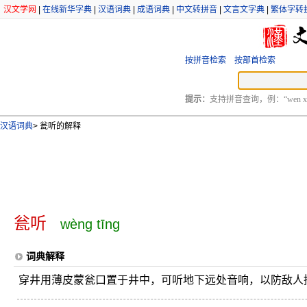
汉文学网
|
在线新华字典
|
汉语词典
|
成语词典
|
中文转拼音
|
文言文字典
|
繁体字转
按拼音检索
按部首检索
提示：
支持拼音查询，例：“wen xu
汉语词典
>
瓮听的解释
瓮听
wèng tīng
词典解释
穿井用薄皮蒙瓮口置于井中，可听地下远处音响，以防敌人挖