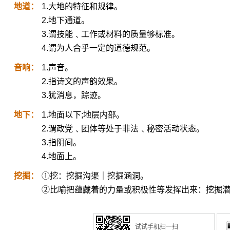
地道：
1.大地的特征和规律。
2.地下通道。
3.谓技能﹑工作或材料的质量够标准。
4.谓为人合乎一定的道德规范。
音响：
1.声音。
2.指诗文的声韵效果。
3.犹消息，踪迹。
地下：
1.地面以下;地层内部。
2.谓政党﹑团体等处于非法﹑秘密活动状态。
3.指阴间。
4.地面上。
挖掘：
①挖：挖掘沟渠｜挖掘涵洞。
②比喻把蕴藏着的力量或积极性等发挥出来：挖掘
试试手机扫一扫