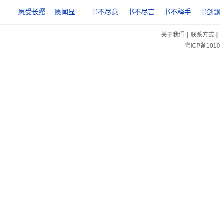
愿受长缨
愿闻显据，以核理实
书不尽意
书不尽言
书不释手
书剑
|
|
关于我们
联系方式
粤ICP备1010