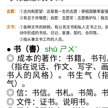
志愿：
①志向和愿望：这是我一生的志愿｜使祖国繁荣富
②有志于并情愿；自愿：志愿军｜志愿救护队｜我
文书：
①各种文件的统称。有公务文书和私人文书之分。
动中形成的书信、日记、家谱、契约、合同等。
②指从事文书工作的人员。
●
书
（書）
shū ㄕㄨˉ
◎ 成本的著作：书籍。书
（指在说话、作文、写字、
书人的风格）。书生气（
气）。
◎ 信：书信。书札。书简。
◎ 文件：证书。说明书。