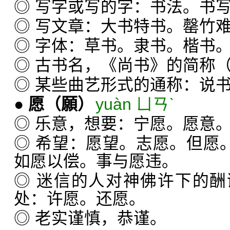
◎ 写字或写的字：书法。书
◎ 写文章：大书特书。罄竹
◎ 字体：草书。隶书。楷书
◎ 古书名，《尚书》的简称（
◎ 某些曲艺形式的通称：说
●
愿
（願）
yuàn ㄩㄢˋ
◎ 乐意，想要：宁愿。愿意
◎ 希望：愿望。志愿。但愿。
如愿以偿。事与愿违。
◎ 迷信的人对神佛许下的
处：许愿。还愿。
◎ 老实谨慎，恭谨。