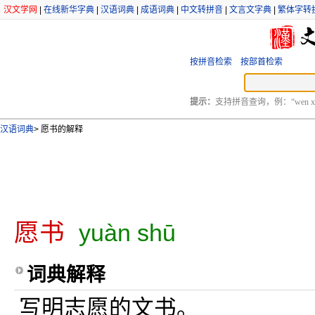
汉文学网
|
在线新华字典
|
汉语词典
|
成语词典
|
中文转拼音
|
文言文字典
|
繁体字转
按拼音检索
按部首检索
提示：
支持拼音查询，例：“wen xu
汉语词典
>
愿书的解释
愿书
yuàn shū
词典解释
写明志愿的文书。