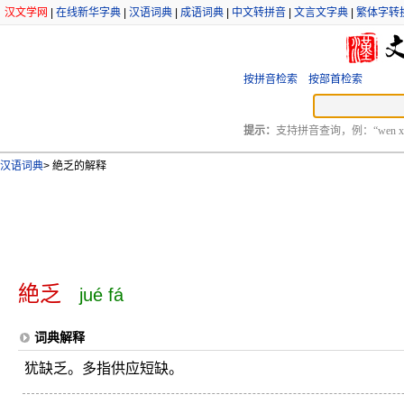
汉文学网
|
在线新华字典
|
汉语词典
|
成语词典
|
中文转拼音
|
文言文字典
|
繁体字转
按拼音检索
按部首检索
提示：
支持拼音查询，例：“wen xu
汉语词典
>
絶乏的解释
絶乏
jué fá
词典解释
犹缺乏。多指供应短缺。