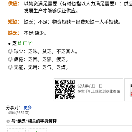
供应：
以物资满足需要（有时也指以人力满足需要）：供
发展生产才能够保证供应。
短缺：
缺乏；不足：物资短缺ㄧ经费短缺ㄧ人手短缺。
缺乏：
不足;缺少。
●
乏
fá ㄈㄚˊ
◎ 缺少：乏味。贫乏。不乏其人。
◎ 疲倦：乏困。乏累。疲乏。
◎ 无能，无用：乏气。乏煤。
试试手机扫一扫
在你手机上继续浏览此页面
分享到：
更多
阅读(3651次)
与“絶乏”相关的字典解释