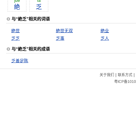
jué
fá
絶
乏
与“絶乏”相关的词语
絶世
絶世无双
絶业
乏乏
乏事
乏人
与“絶乏”相关的成语
乏善足陈
|
|
关于我们
联系方式
粤ICP备1010