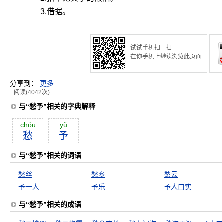
3.借据。
试试手机扫一扫
在你手机上继续浏览此页面
分享到：
更多
阅读(4042次)
与“愁予”相关的字典解释
chóu
yŭ
愁
予
与“愁予”相关的词语
愁丝
愁乡
愁云
予一人
予乐
予人口实
与“愁予”相关的成语