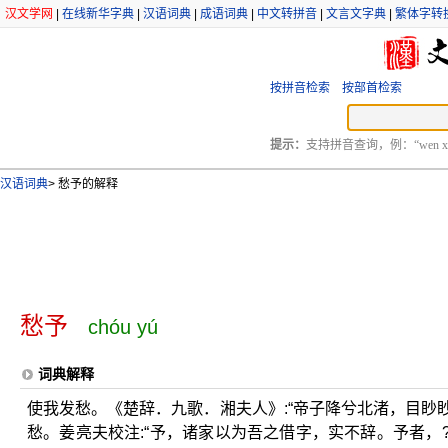
汉文学网
|
在线新华字典
|
汉语词典
|
成语词典
|
中文转拼音
|
文言文字典
|
繁体字转
按拼音检索
按部首检索
提示：
支持拼音查询，例：“wen xu
汉语词典
>
愁予的解释
愁予
chóu yú
词典解释
使我发愁。《楚辞．九歌．湘夫人》:“帝子降兮北渚，目眇眇
愁。姜亮夫校注:“予，诸家以为吾之借字，实不辞。予者，?