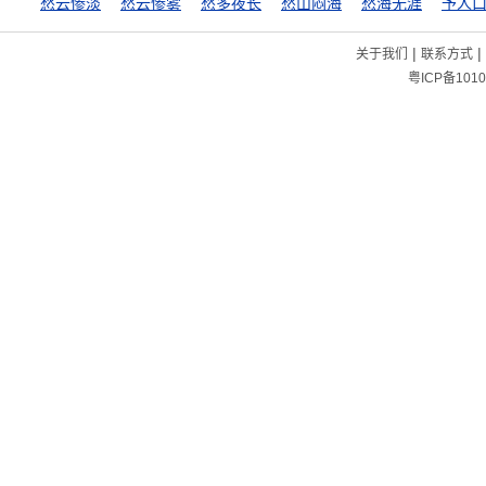
愁云惨淡
愁云惨雾
愁多夜长
愁山闷海
愁海无涯
予人
|
|
关于我们
联系方式
粤ICP备1010