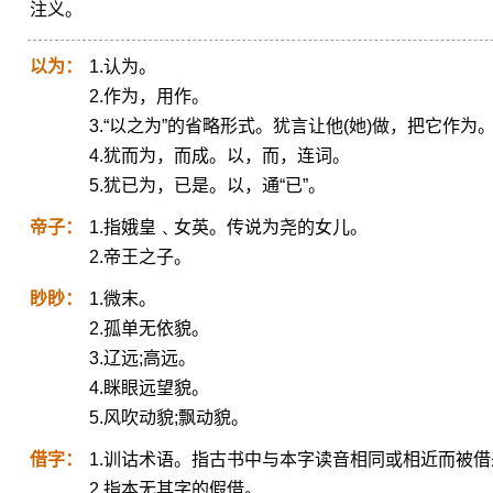
注义。
以为：
1.认为。
2.作为，用作。
3.“以之为”的省略形式。犹言让他(她)做，把它作为
4.犹而为，而成。以，而，连词。
5.犹已为，已是。以，通“已”。
帝子：
1.指娥皇﹑女英。传说为尧的女儿。
2.帝王之子。
眇眇：
1.微末。
2.孤单无依貌。
3.辽远;高远。
4.眯眼远望貌。
5.风吹动貌;飘动貌。
借字：
1.训诂术语。指古书中与本字读音相同或相近而被
2.指本无其字的假借。