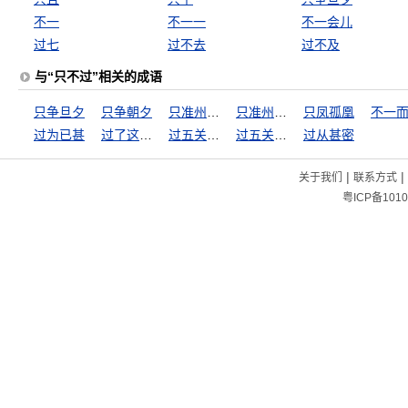
不一
不一一
不一会儿
过七
过不去
过不及
与“只不过”相关的成语
只争旦夕
只争朝夕
只准州官放火，不准百姓点灯
只准州官放火，不许百姓点灯
只凤孤凰
不一
过为已甚
过了这个村，没这个店
过五关斩六将
过五关，斩六将
过从甚密
|
|
关于我们
联系方式
粤ICP备1010