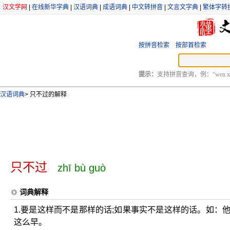
汉文学网
|
在线新华字典
|
汉语词典
|
成语词典
|
中文转拼音
|
文言文字典
|
繁体字转
按拼音检索
按部首检索
提示：
支持拼音查询，例：“wen xu
汉语词典
>
只不过的解释
只不过
zhī bù guò
词典解释
1.要是这样而不是那样的话;如果事实不是这样的话。如：
这么早。