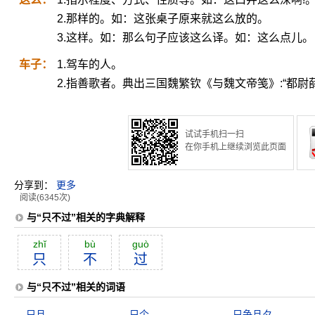
2.那样的。如：这张桌子原来就这么放的。
3.这样。如：那么句子应该这么译。如：这么点儿。
车子：
1.驾车的人。
2.指善歌者。典出三国魏繁钦《与魏文帝笺》:“都
试试手机扫一扫
在你手机上继续浏览此页面
分享到：
更多
阅读(6345次)
与“只不过”相关的字典解释
zhĭ
bù
guò
只
不
过
与“只不过”相关的词语
只且
只个
只争旦夕