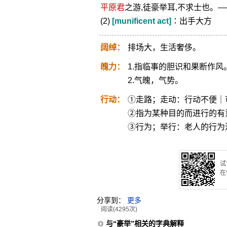
平原君
之游,徒豪举耳,不求士也。
(2)
[munificent act]
∶出手大方
阔绰：
排场大，生活奢侈。
魄力：
1.指临事的胆识和果断作风
2.气魄，气势。
行动：
①走路；走动：行动不便｜
②指为某种目的而进行的有
③行为；举行：老人的行为
试
在
分享到：
更多
阅读(4295次)
与“豪举”相关的字典解释