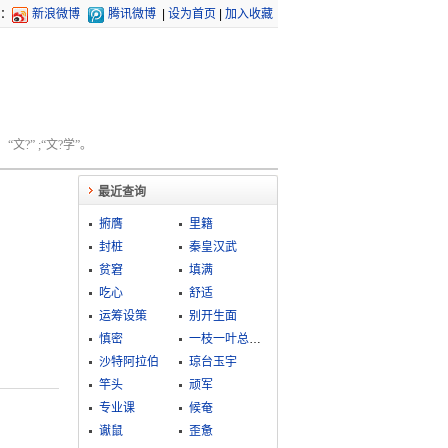
：
新浪微博
腾讯微博
|
设为首页
|
加入收藏
文?” ;“文?学”。
最近查询
捬膺
里籍
封桩
秦皇汉武
贫窘
填满
吃心
舒适
运筹设策
别开生面
慎密
一枝一叶总关情
沙特阿拉伯
琼台玉宇
竿头
顽军
专业课
候奄
谳鼠
歪惫