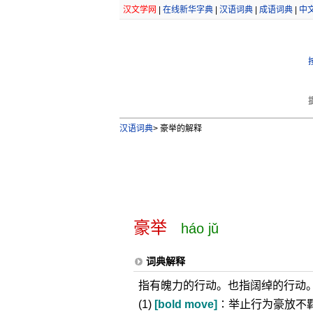
汉文学网
|
在线新华字典
|
汉语词典
|
成语词典
|
中
汉语词典
>
豪举的解释
豪举
háo jǔ
词典解释
指有魄力的行动。也指阔绰的行动
(1)
[bold move]
∶举止行为豪放不