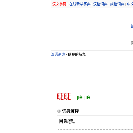
汉文学网
|
在线新华字典
|
汉语词典
|
成语词典
|
中
汉语词典
>
睫睫的解释
睫睫
jié jié
词典解释
目动貌。