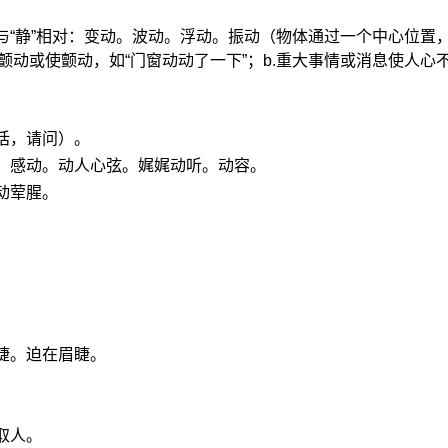
与“静”相对：变动。波动。浮动。振动（物体通过一个中心位置
.颤动或使颤动，如“门窗动动了一下”；b.重大事情或消息使人心
话，请问）。
：感动。动人心弦。娓娓动听。动容。
动荤腥。
睫。迫在眉睫。
取人。