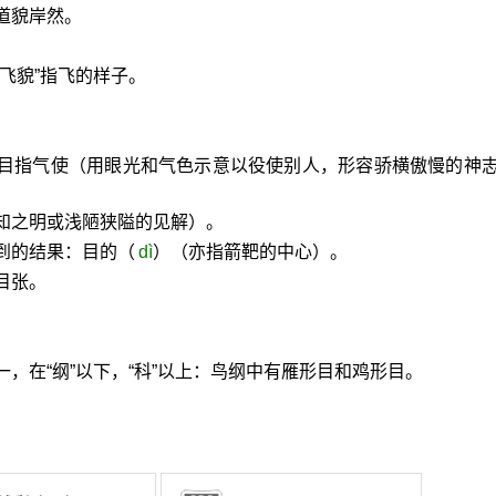
道貌岸然。
飞貌”指飞的样子。
。
。目指气使（用眼光和气色示意以役使别人，形容骄横傲慢的神
知之明或浅陋狭隘的见解）。
到的结果：目的（
dì
）（亦指箭靶的中心）。
目张。
，在“纲”以下，“科”以上：鸟纲中有雁形目和鸡形目。