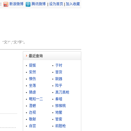
：
新浪微博
腾讯微博
|
设为首页
|
加入收藏
文?” ;“文?学”。
最近查询
提拔
于时
安然
冒货
懊伤
鋭器
坐落
险乎
猜虐
真刀真枪
略知一二
秦墟
澄碧
猕猴桃
迕视
地鳖
敬献
管套
自宫
前膛枪