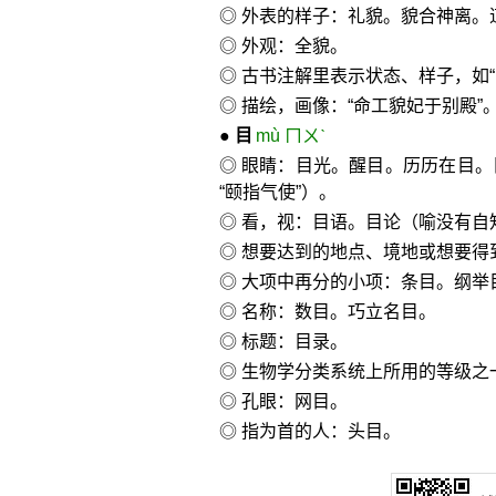
◎ 外表的样子：礼貌。貌合神离。
◎ 外观：全貌。
◎ 古书注解里表示状态、样子，如“
◎ 描绘，画像：“命工貌妃于别殿”
●
目
mù ㄇㄨˋ
◎ 眼睛：目光。醒目。历历在目
“颐指气使”）。
◎ 看，视：目语。目论（喻没有自
◎ 想要达到的地点、境地或想要得
◎ 大项中再分的小项：条目。纲举
◎ 名称：数目。巧立名目。
◎ 标题：目录。
◎ 生物学分类系统上所用的等级之一
◎ 孔眼：网目。
◎ 指为首的人：头目。