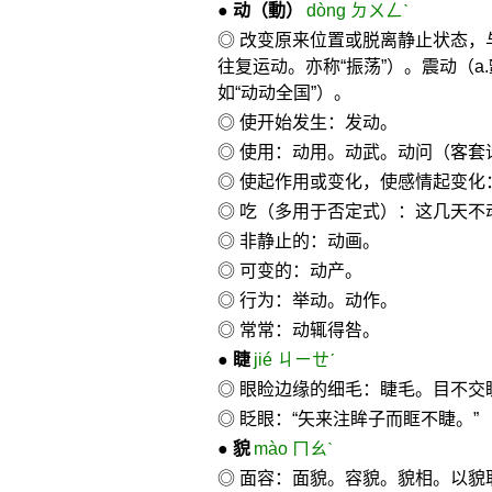
●
动
（動）
dòng ㄉㄨㄥˋ
◎ 改变原来位置或脱离静止状态，
往复运动。亦称“振荡”）。震动（a
如“动动全国”）。
◎ 使开始发生：发动。
◎ 使用：动用。动武。动问（客套
◎ 使起作用或变化，使感情起变化
◎ 吃（多用于否定式）：这几天不
◎ 非静止的：动画。
◎ 可变的：动产。
◎ 行为：举动。动作。
◎ 常常：动辄得咎。
●
睫
jié ㄐㄧㄝˊ
◎ 眼睑边缘的细毛：睫毛。目不交
◎ 眨眼：“矢来注眸子而眶不睫。”
●
貌
mào ㄇㄠˋ
◎ 面容：面貌。容貌。貌相。以貌