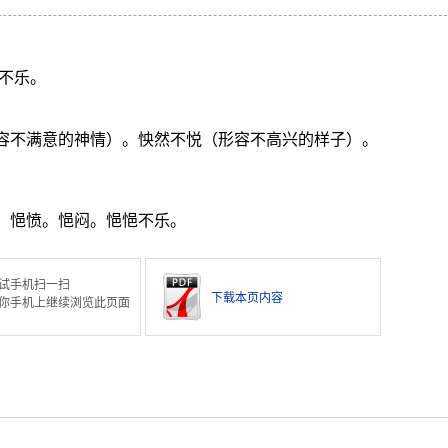
不乐。
形容不满意的神情）。怏然不悦（形容不高兴的样子）。
。悒愤。悒闷。悒悒不乐。
试手机扫一扫
下载本页内容
你手机上继续浏览此页面