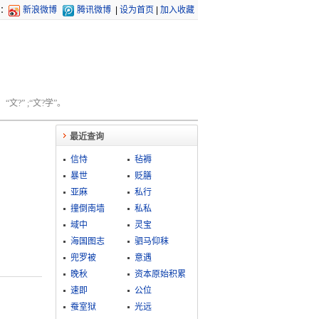
：
新浪微博
腾讯微博
|
设为首页
|
加入收藏
文?” ;“文?学”。
最近查询
信恃
毡褥
暴世
贬膳
亚麻
私行
撞倒南墙
私私
域中
灵宝
海国图志
驷马仰秣
兜罗被
意遇
晚秋
资本原始积累
速即
公位
蚕室狱
光远