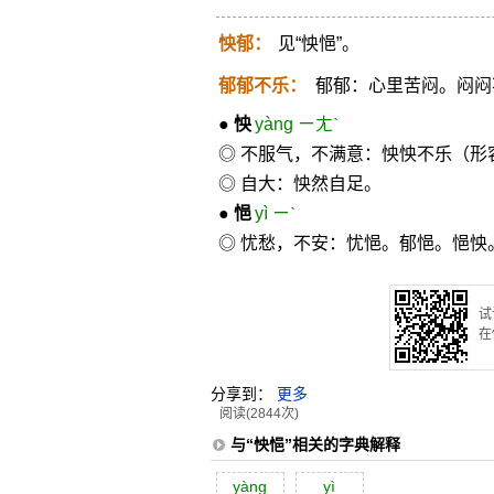
怏郁：
见“怏悒”。
郁郁不乐：
郁郁：心里苦闷。闷闷
●
怏
yàng ㄧㄤˋ
◎ 不服气，不满意：怏怏不乐（
◎ 自大：怏然自足。
●
悒
yì ㄧˋ
◎ 忧愁，不安：忧悒。郁悒。悒怏
试
在
分享到：
更多
阅读(2844次)
与“怏悒”相关的字典解释
yàng
yì