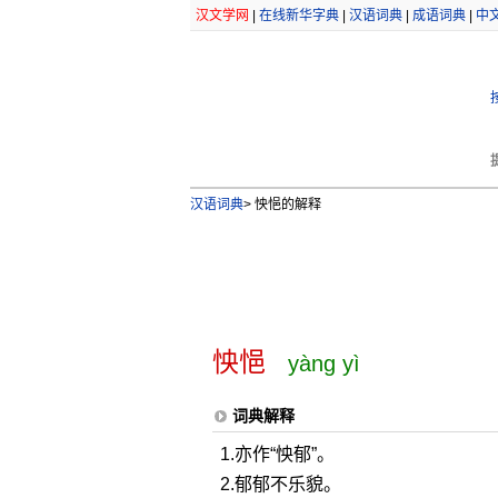
汉文学网
|
在线新华字典
|
汉语词典
|
成语词典
|
中
汉语词典
>
怏悒的解释
怏悒
yàng yì
词典解释
1.亦作“怏郁”。
2.郁郁不乐貌。