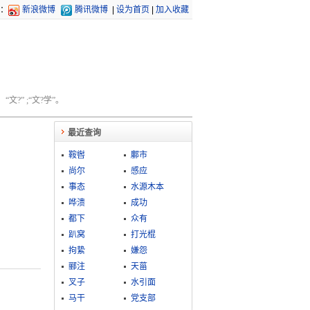
：
新浪微博
腾讯微博
|
设为首页
|
加入收藏
文?” ;“文?学”。
最近查询
鞍辔
鄽市
尚尔
感应
事态
水源木本
哗溃
成功
都下
众有
趴窝
打光棍
拘絷
嫌怨
郦注
天菑
叉子
水引面
马干
党支部