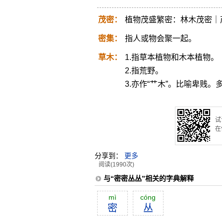
茂密：
植物茂盛繁密：林木茂密｜
密集：
指人或物会聚一起。
草木：
1.指草本植物和木本植物。
2.指荒野。
3.亦作“艹木”。比喻卑贱
试
在
分享到：
更多
阅读(1990次)
与“密密丛丛”相关的字典解释
mì
cóng
密
丛