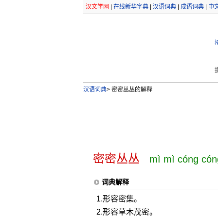
汉文学网
|
在线新华字典
|
汉语词典
|
成语词典
|
中
汉语词典
>
密密丛丛的解释
密密丛丛
mì mì cóng cón
词典解释
1.形容密集。
2.形容草木茂密。