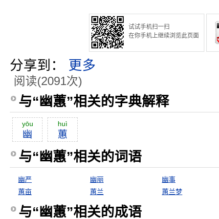
试试手机扫一扫
在你手机上继续浏览此页面
分享到：
更多
阅读(2091次)
与“幽蕙”相关的字典解释
yōu
huì
幽
蕙
与“幽蕙”相关的词语
幽严
幽丽
幽事
蕙亩
蕙兰
蕙兰梦
与“幽蕙”相关的成语