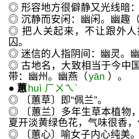
◎ 形容地方很僻静又光线暗
◎ 沉静而安闲：幽闲。幽趣
◎ 把人关起来，不让跟外
囚。
◎ 迷信的人指阴间：幽灵。
◎ 古地名，大致相当于今中
带：幽州。幽燕（
yān
）。
●
蕙
huì ㄏㄨㄟˋ
◎ 〔蕙草〕即“佩兰”。
◎ 〔蕙兰〕多年生草本植物
夏开淡黄绿色花，气味很香，
◎ 〔蕙心〕喻女子内心纯美