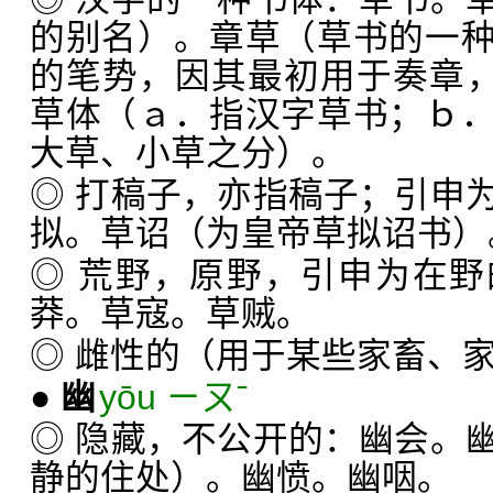
的别名）。章草（草书的一
的笔势，因其最初用于奏章，
草体（ａ．指汉字草书；ｂ
大草、小草之分）。
◎ 打稿子，亦指稿子；引申
拟。草诏（为皇帝草拟诏书）
◎ 荒野，原野，引申为在
莽。草寇。草贼。
◎ 雌性的（用于某些家畜、
●
幽
yōu ㄧㄡˉ
◎ 隐藏，不公开的：幽会。
静的住处）。幽愤。幽咽。