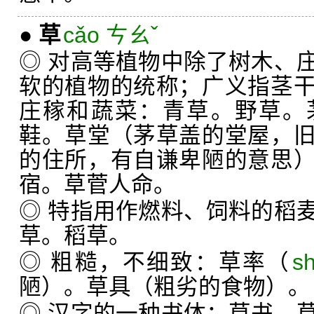
●
草
cǎo ㄘㄠˇ
◎ 对高等植物中除了树木、
软的植物的统称；广义指茎
庄稼和蔬菜：青草。野草。
鞋。草堂（茅草盖的堂屋，
的住所，有自谦卑陋的意思
宿。草菅人命。
◎ 特指用作燃料、饲料的稻
草。稻草。
◎ 粗糙，不细致：草率（
s
陋）。草具（粗劣的食物）。
◎ 汉字的一种书体：草书。