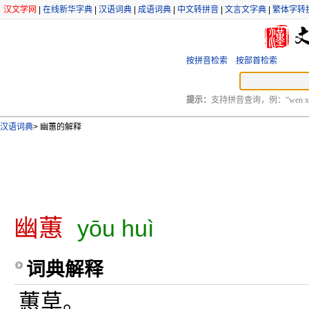
汉文学网
|
在线新华字典
|
汉语词典
|
成语词典
|
中文转拼音
|
文言文字典
|
繁体字转
按拼音检索
按部首检索
提示：
支持拼音查询，例：“wen xu
汉语词典
>
幽蕙的解释
幽蕙
yōu huì
词典解释
蕙草。