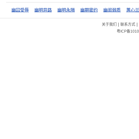
幽囚受辱
幽明异路
幽明永隔
幽期密约
幽闺弱质
蕙心
|
|
关于我们
联系方式
粤ICP备1010