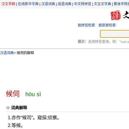
汉文学网
|
在线新华字典
|
汉语词典
|
成语词典
|
中文转拼音
|
文言文字典
|
繁体字转
按拼音检索
按部首检索
提示：
支持拼音查询，例：“wen xu
汉语词典
>
候伺的解释
候伺
hòu sì
词典解释
1.亦作“候司”。窥探;侦察。
2.等候。