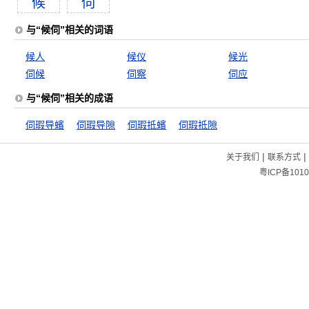
候
伺
与“候伺”相关的词语
候人
候仪
候光
伺候
伺察
伺应
与“候伺”相关的成语
伺瑕导蠙
伺瑕导隙
伺瑕抵蠙
伺瑕抵隙
|
|
关于我们
联系方式
粤ICP备1010