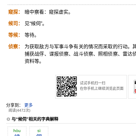
窥探：
暗中察看：窥探虚实。
候司：
见“候伺”。
等候：
等待。
侦察：
为获取敌方与军事斗争有关的情况而采取的行动。
捕获战俘、谍报侦察、战斗侦察、照相侦察、雷达
资料等。
试试手机扫一扫
在你手机上继续浏览此页面
分享到：
更多
阅读(4472次)
与“候伺”相关的字典解释
hòu
sì