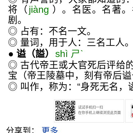
将（
jiàng
）。名医。名著。
剧。
◎ 占有：不名一文。
◎ 量词，用于人：三名工人
●
谥
（謚）
shì ㄕˋ
◎ 古代帝王或大官死后评给
宝（帝王陵墓中，刻有帝后谥
◎ 叫作，称为：“身死无名，
试试手机扫一扫
在你手机上继续浏览此页面
分享到：
更多