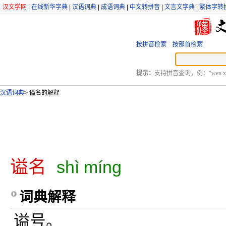
汉文学网
|
在线新华字典
|
汉语词典
|
成语词典
|
中文转拼音
|
文言文字典
|
繁体字转
按拼音检索
按部首检索
提示：
支持拼音查询，例：“wen xu
汉语词典
>
谥名的解释
谥名
shì míng
词典解释
谥号。