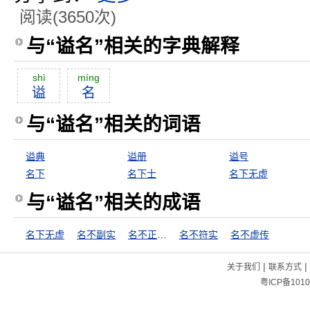
阅读(3650次)
与“谥名”相关的字典解释
shì
míng
谥
名
与“谥名”相关的词语
谥典
谥册
谥号
名下
名下士
名下无虚
与“谥名”相关的成语
名下无虚
名不副实
名不正，言不顺
名不符实
名不虚传
|
|
关于我们
联系方式
粤ICP备1010