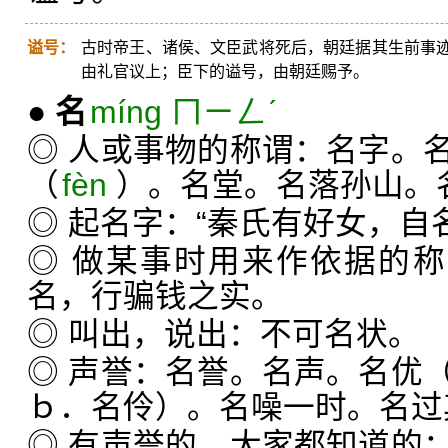
谥号：
古时帝王、诸侯、文臣武将死后，朝廷据其生前事
由礼官议上；臣下的谥号，由朝廷赐予。
●
名
míng ㄇㄧㄥˊ
◎ 人或事物的称谓：名字。
（
fèn
）。名堂。名落孙山。
◎ 起名字：“秦氏有好女，自
◎ 做某事时用来作依据的称
名，行骗钱之实。
◎ 叫出，说出：不可名状。
◎ 声誉：名誉。名声。名优
ｂ．名伶）。名噪一时。名过
◎ 有声誉的，大家都知道的