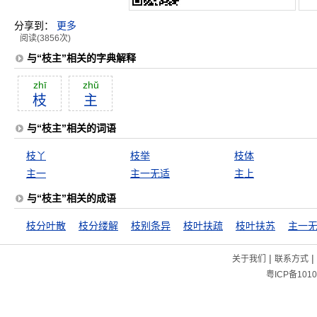
分享到：
更多
阅读(3856次)
与“枝主”相关的字典解释
zhī
zhŭ
枝
主
与“枝主”相关的词语
枝丫
枝举
枝体
主一
主一无适
主上
与“枝主”相关的成语
枝分叶散
枝分缕解
枝别条异
枝叶扶疏
枝叶扶苏
主一
|
|
关于我们
联系方式
粤ICP备1010