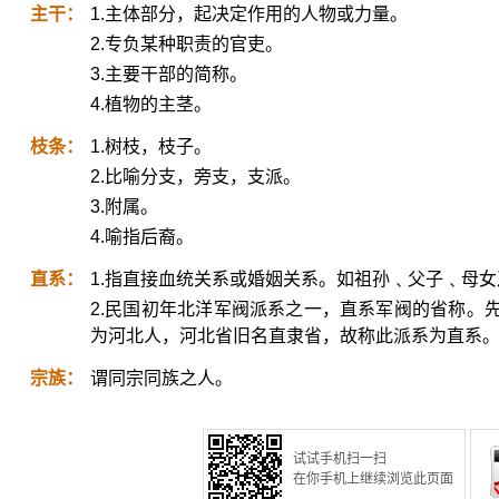
主干：
1.主体部分，起决定作用的人物或力量。
2.专负某种职责的官吏。
3.主要干部的简称。
4.植物的主茎。
枝条：
1.树枝，枝子。
2.比喻分支，旁支，支派。
3.附属。
4.喻指后裔。
直系：
1.指直接血统关系或婚姻关系。如祖孙﹑父子﹑母女
2.民国初年北洋军阀派系之一，直系军阀的省称。
为河北人，河北省旧名直隶省，故称此派系为直系
宗族：
谓同宗同族之人。
试试手机扫一扫
在你手机上继续浏览此页面