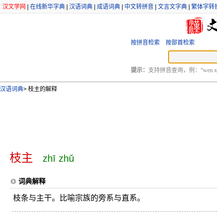
汉文学网
|
在线新华字典
|
汉语词典
|
成语词典
|
中文转拼音
|
文言文字典
|
繁体字转
按拼音检索
按部首检索
提示：
支持拼音查询，例：“wen xu
汉语词典
>
枝主的解释
枝主
zhī zhǔ
词典解释
枝条与主干。比喻宗族的旁系与直系。