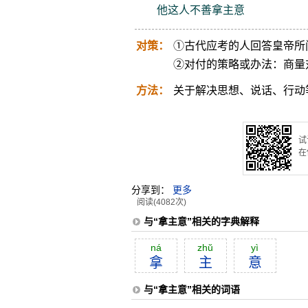
他这人不善拿主意
对策：
①古代应考的人回答皇帝所
②对付的策略或办法：商量
方法：
关于解决思想、说话、行动
试
在
分享到：
更多
阅读(4082次)
与“拿主意”相关的字典解释
ná
zhŭ
yì
拿
主
意
与“拿主意”相关的词语