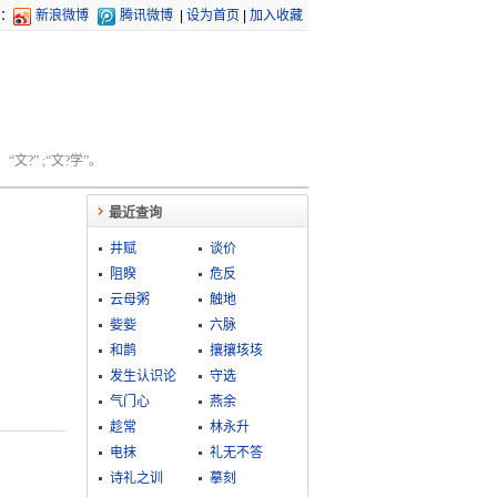
：
新浪微博
腾讯微博
|
设为首页
|
加入收藏
文?” ;“文?学”。
最近查询
井赋
谈价
阻睽
危反
云母粥
触地
姕姕
六脉
和鹊
攘攘垓垓
发生认识论
守选
气门心
燕余
趁常
林永升
电抹
礼无不答
诗礼之训
摹刻