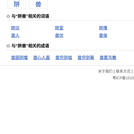
阱
兽
与“阱兽”相关的词语
阱坑
阱室
阱擭
兽人
兽伏
兽侯
与“阱兽”相关的成语
兽困则噬
兽心人面
兽穷则啮
兽穷则齧
兽聚鸟散
|
|
关于我们
联系方式
粤ICP备1010