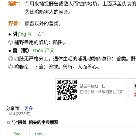
陷阱：
①用来捕捉野兽或敌人而挖的地坑，上面浮盖伪装
②比喻陷害人的圈套。
野兽：
家畜以外的兽类。
●
阱
jǐng ㄐㄧㄥˇ
◎ 捕野兽用的陷坑：陷阱。
●
兽
（獸）
shòu ㄕㄡˋ
◎ 四肢无严格分工，通体生毛的哺乳动物的总称：兽类。
◎ 喻野蛮，下流：兽欲。兽行。人面兽心。
试试手机扫一扫
在你手机上继续浏览此页面
分享到：
更多
阅读(2373次)
与“阱兽”相关的字典解释
jĭng
shòu