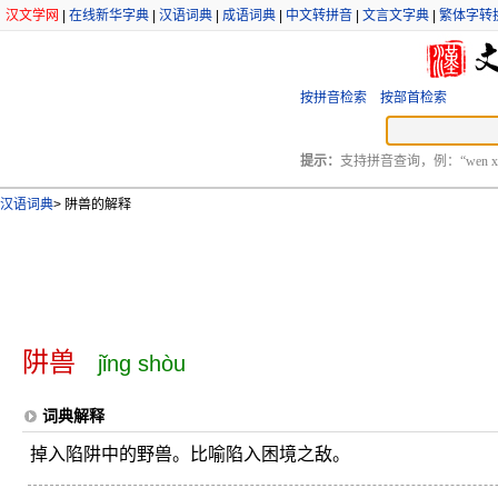
汉文学网
|
在线新华字典
|
汉语词典
|
成语词典
|
中文转拼音
|
文言文字典
|
繁体字转
按拼音检索
按部首检索
提示：
支持拼音查询，例：“wen xu
汉语词典
>
阱兽的解释
阱兽
jǐng shòu
词典解释
掉入陷阱中的野兽。比喻陷入困境之敌。