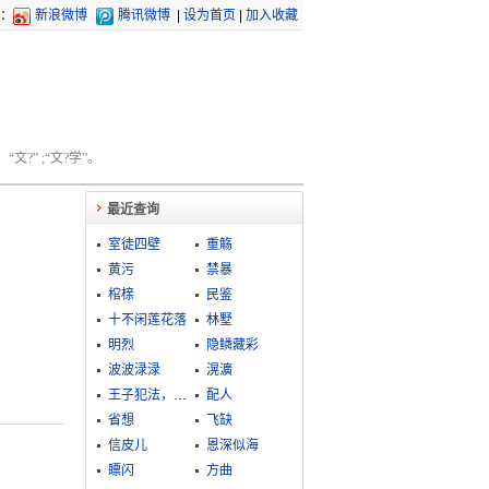
：
新浪微博
腾讯微博
|
设为首页
|
加入收藏
文?” ;“文?学”。
最近查询
室徒四壁
重觞
黄污
禁暴
棺榇
民鉴
十不闲莲花落
林墅
明烈
隐鳞藏彩
波波渌渌
滉瀇
王子犯法，庶民同罪
配人
省想
飞缺
信皮儿
恩深似海
瞟闪
方曲