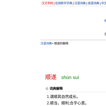
汉文学网
|
在线新华字典
|
汉语词典
|
成语词典
|
中
汉语词典
>
顺遂的解释
顺遂
shùn suì
词典解释
1.谓顺其自然成长。
2.顺当，顺利;合乎心意。