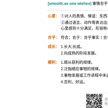
[smooth;as one wishes]
事情合乎
心意：
①对人的真情、情谊：东西
②通过语言、动作等表达出来
心里感到十分满足，形容称
合乎：
符合；合于：合乎事实丨合
成长：
1.长大;长成。
2.向成熟的阶段发展。
顺利：
1.顺从获利的规律。
2.泛指顺应事物的规律。
3.事物发展或工作进程中未
4.吉利，好运。
试
在