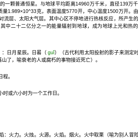
一颗普通恒星。与地球平均距离14960万千米，直径139万
质量1.989×10^33克，表面温度5770开，中心温度1500万开。
对流层、太阳大气层。其中心区不停地进行热核反应，所产生
。其中二十二亿分之一的能量辐射到地球，成为地球上光和热的
”）：日月星辰。日晷（
guǐ
）（古代利用太阳投射的影子来测定
落山了，喻衰老的人或腐朽的事物接近死亡）。
日程。
小时或六小时为一个工作日。
。
和焰：火力。火烛。火源。火焰。烟火。火中取栗（喻为别人冒