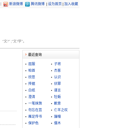
：
新浪微博
腾讯微博
|
设为首页
|
加入收藏
文?” ;“文?学”。
最近查询
屈服
子将
帕首
杰客
欣悲
认识
抟据
伏罪
白纸
谨言
澄清
牡蛎
一笔抹煞
歉意
勿忘在莒
亡羊之叹
雁足传书
旛幢
保护色
僵木