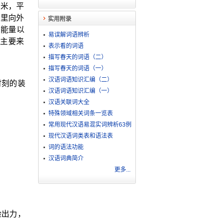
千米，平
由里向外
实用附录
的能量以
易误解词语辨析
主要来
表示看的词语
描写春天的词语（二）
描写春天的词语（一）
汉语词语知识汇编（二）
时刻的装
汉语词语知识汇编（一）
汉语关联词大全
特殊领域相关词条一览表
常用现代汉语易混实词辨析63例
现代汉语词类表和语法表
词的语法功能
汉语词典简介
更多...
险出力，