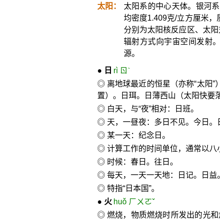
太阳：
太阳系的中心天体。银河系的
均密度1.409克/立方厘米，
分别为太阳核反应区、太阳
辐射方式向宇宙空间发射
源。
●
日
rì ㄖˋ
◎ 离地球最近的恒星（亦称“太阳
置）。日珥。日薄西山（太阳快要
◎ 白天，与“夜”相对：日班。
◎ 天，一昼夜：多日不见。今日。
◎ 某一天：纪念日。
◎ 计算工作的时间单位，通常以八
◎ 时候：春日。往日。
◎ 每天，一天一天地：日记。日益
◎ 特指“日本国”。
●
火
huǒ ㄏㄨㄛˇ
◎ 燃烧，物质燃烧时所发出的光