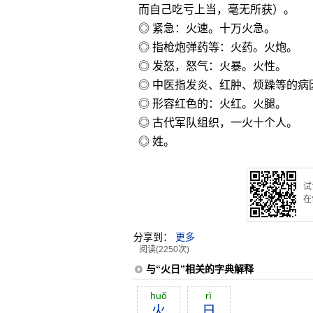
而自己吃亏上当，毫无所获）。
◎ 紧急：火速。十万火急。
◎ 指枪炮弹药等：火药。火炮。
◎ 发怒，怒气：火暴。火性。
◎ 中医指发炎、红肿、烦躁等的病
◎ 形容红色的：火红。火腿。
◎ 古代军队组织，一火十个人。
◎ 姓。
试
在
分享到：
更多
阅读(2250次)
与“火日”相关的字典解释
huŏ
rì
火
日