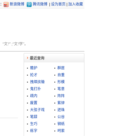
：
新浪微博
腾讯微博
|
设为首页
|
加入收藏
文?” ;“文?学”。
最近查询
赡护
群居
抡才
自重
拽埧扶锄
形模
鬼打扑
笔意
疏内
阵阵
废置
紫骍
大弦子戏
迸珠
笔録
公谷
生巧
钢纸
练字
呵索