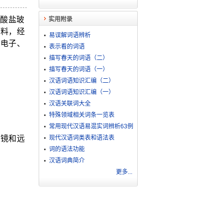
酸盐玻
实用附录
原料，经
易误解词语辨析
、电子、
表示看的词语
描写春天的词语（二）
描写春天的词语（一）
汉语词语知识汇编（二）
汉语词语知识汇编（一）
汉语关联词大全
特殊领域相关词条一览表
常用现代汉语易混实词辨析63例
眼镜和远
现代汉语词类表和语法表
词的语法功能
汉语词典简介
更多...