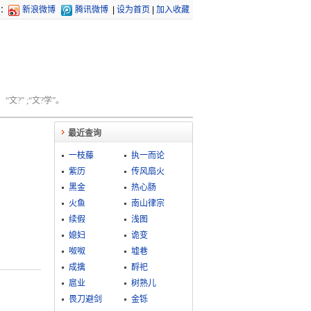
：
新浪微博
腾讯微博
|
设为首页
|
加入收藏
文?” ;“文?学”。
最近查询
一枝藤
执一而论
紫历
传风扇火
黑金
热心肠
火鱼
南山律宗
续假
浅图
媳妇
诡变
呶呶
墟巷
成擒
酹祀
扈业
树熟儿
畏刀避剑
金铄