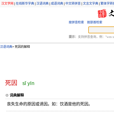
汉文学网
|
在线新华字典
|
汉语词典
|
成语词典
|
中文转拼音
|
文言文字典
|
繁体字转
按拼音检索
按部首检索
提示：
支持拼音查询，例：“wen xu
汉语词典
>
死因的解释
死因
sǐ yīn
词典解释
丧失生命的原因或诱因。如：饮酒是他的死因。