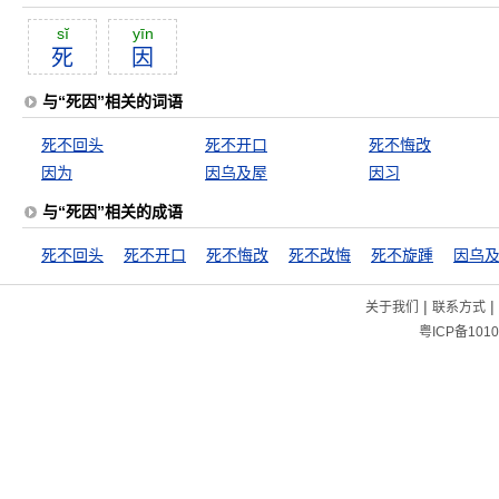
sĭ
yīn
死
因
与“死因”相关的词语
死不回头
死不开口
死不悔改
因为
因乌及屋
因习
与“死因”相关的成语
死不回头
死不开口
死不悔改
死不改悔
死不旋踵
因乌
|
|
关于我们
联系方式
粤ICP备1010