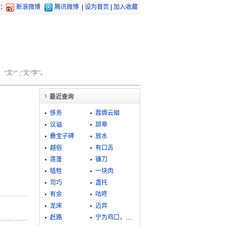
：
新浪微博
腾讯微博
|
设为首页
|
加入收藏
文?” ;“文?学”。
最近查询
侈务
霞缛云絪
议谥
颉皋
爨宝子碑
放水
越俗
有口舌
莲蓬
镰刀
犆牲
一块肉
司巧
盏托
有余
咕咚
龙床
迈异
赶路
宁为鸡口，勿为牛后