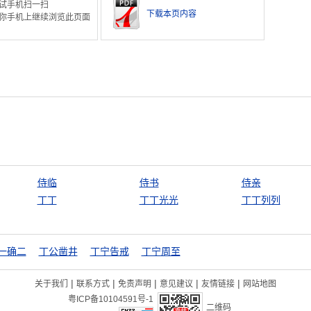
试手机扫一扫
下载本页内容
你手机上继续浏览此页面
侍临
侍书
侍亲
丁丁
丁丁光光
丁丁列列
一确二
丁公凿井
丁宁告戒
丁宁周至
|
|
|
|
|
关于我们
联系方式
免责声明
意见建议
友情链接
网站地图
粤ICP备10104591号-1
二维码