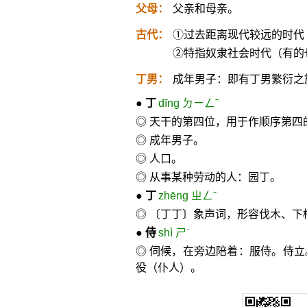
父母：
父亲和母亲。
古代：
①过去距离现代较远的时代
②特指奴隶社会时代（有的
丁男：
成年男子：即有丁男繁衍之
●
丁
dīng ㄉㄧㄥˉ
◎ 天干的第四位，用于作顺序第四
◎ 成年男子。
◎ 人口。
◎ 从事某种劳动的人：园丁。
●
丁
zhēng ㄓㄥˉ
◎ 〔丁丁〕象声词，形容伐木、下
●
侍
shì ㄕˋ
◎ 伺候，在旁边陪着：服侍。侍
役（仆人）。