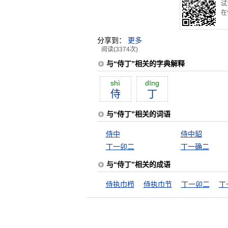
试
在
分享到：
更多
阅读(3374次)
与“侍丁”相关的字典解释
shì
dīng
侍
丁
与“侍丁”相关的词语
侍中
侍中貂
丁一卯二
丁一确二
与“侍丁”相关的成语
侍执巾栉
侍执巾节
丁一卯二
丁