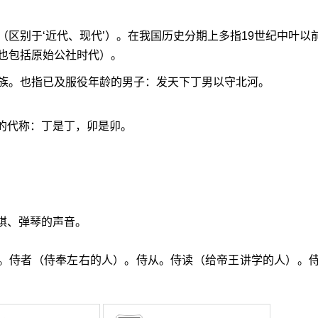
（区别于‘近代、现代’）。在我国历史分期上多指19世纪中叶以
也包括原始公社时代）。
族。也指已及服役年龄的男子：发天下丁男以守北河。
的代称：丁是丁，卯是卯。
棋、弹琴的声音。
立。侍者（侍奉左右的人）。侍从。侍读（给帝王讲学的人）。