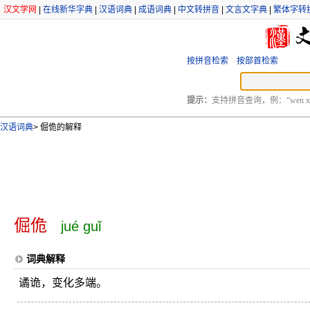
汉文学网
|
在线新华字典
|
汉语词典
|
成语词典
|
中文转拼音
|
文言文字典
|
繁体字转
按拼音检索
按部首检索
提示：
支持拼音查询，例：“wen xu
汉语词典
>
倔佹的解释
倔佹
jué guǐ
词典解释
谲诡，变化多端。