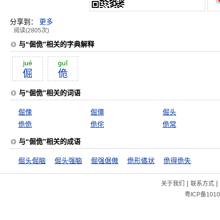
分享到：
更多
阅读(2805次)
与“倔佹”相关的字典解释
jué
guĭ
倔
佹
与“倔佹”相关的词语
倔傀
倔僵
倔头
佹佹
佹侘
佹常
与“倔佹”相关的成语
倔头倔脑
倔头强脑
倔强倨傲
佹形僪状
佹得佹失
|
|
关于我们
联系方式
粤ICP备1010