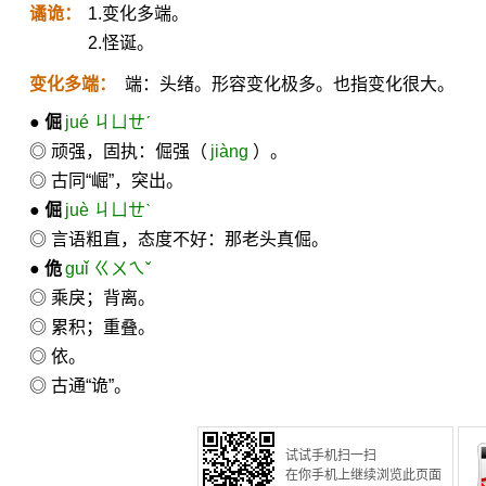
谲诡：
1.变化多端。
2.怪诞。
变化多端：
端：头绪。形容变化极多。也指变化很大。
●
倔
jué ㄐㄩㄝˊ
◎ 顽强，固执：倔强（
jiàng
）。
◎ 古同“崛”，突出。
●
倔
juè ㄐㄩㄝˋ
◎ 言语粗直，态度不好：那老头真倔。
●
佹
guǐ ㄍㄨㄟˇ
◎ 乘戾；背离。
◎ 累积；重叠。
◎ 依。
◎ 古通“诡”。
试试手机扫一扫
在你手机上继续浏览此页面