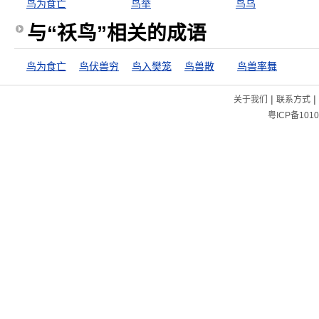
鸟为食亡
鸟举
鸟乌
与“祅鸟”相关的成语
鸟为食亡
鸟伏兽穷
鸟入樊笼
鸟兽散
鸟兽率舞
|
|
关于我们
联系方式
粤ICP备1010