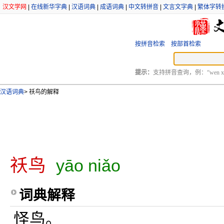
汉文学网
|
在线新华字典
|
汉语词典
|
成语词典
|
中文转拼音
|
文言文字典
|
繁体字转
按拼音检索
按部首检索
提示：
支持拼音查询，例：“wen xu
汉语词典
>
祅鸟的解释
祅鸟
yāo niǎo
词典解释
怪鸟。