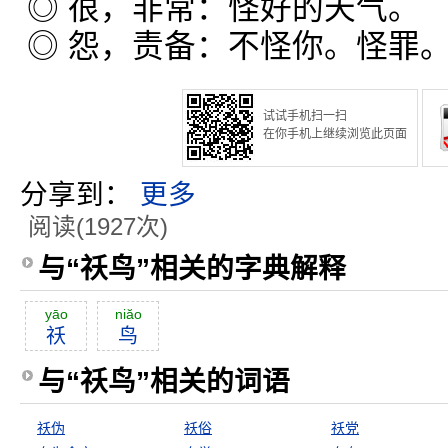
◎ 很，非常：怪好的天气。
◎ 怨，责备：不怪你。怪罪
试试手机扫一扫
在你手机上继续浏览此页面
分享到：
更多
阅读(1927次)
与“祅鸟”相关的字典解释
yāo
niăo
祅
鸟
与“祅鸟”相关的词语
祅伪
祅俗
祅党