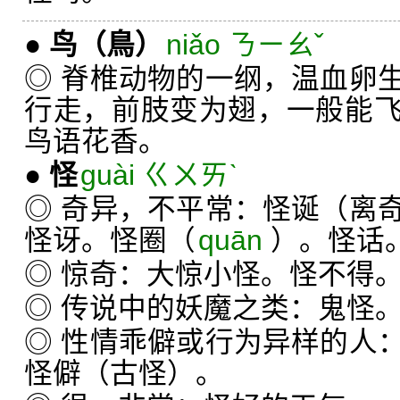
●
鸟
（鳥）
niǎo ㄋㄧㄠˇ
◎ 脊椎动物的一纲，温血卵
行走，前肢变为翅，一般能
鸟语花香。
●
怪
guài ㄍㄨㄞˋ
◎ 奇异，不平常：怪诞（离
怪讶。怪圈（
quān
）。怪话
◎ 惊奇：大惊小怪。怪不得
◎ 传说中的妖魔之类：鬼怪
◎ 性情乖僻或行为异样的人
怪僻（古怪）。